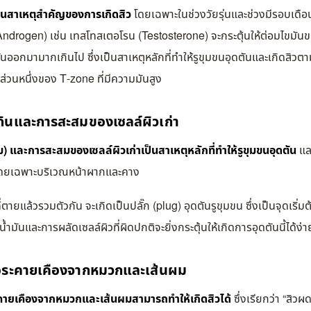
็นสาเหตุสำคัญของการเกิดสิว
โดยเฉพาะในช่วงวัยรุ่นและช่วงมีรอบเดื
drogen) เช่น เทสโทสเตอโรน (Testosterone) จะกระตุ้นให้ต่อมไขมันข
นออกมามากเกินไป ซึ่งเป็นสาเหตุหลักที่ทำให้รูขุมขนอุดตันและเกิดสิวต
ส่วนหนึ่งของ T-zone ที่มีความมันสูง
กินและการสะสมของเซลล์ผิวเก่า
ัม) และการสะสมของเซลล์ผิวเก่าเป็นสาเหตุหลักที่ทำให้รูขุมขนอุดตัน
และ
ดยเฉพาะบริเวณหน้าผากและคาง
ที่ตายแล้วรวมตัวกัน จะเกิดเป็นปลั๊ก (plug) อุดตันรูขุมขน ซึ่งเป็นจุดเริ่
น้ำมันและการผลัดเซลล์ผิวที่ผิดปกติจะยิ่งกระตุ้นให้เกิดการอุดตันนี้ได้ง่าย
รือระคายเคืองจากหมวกและเส้นผม
คายเคืองจากหมวกและเส้นผมสามารถทำให้เกิดสิวได้
ซึ่งเรียกว่า “สิว