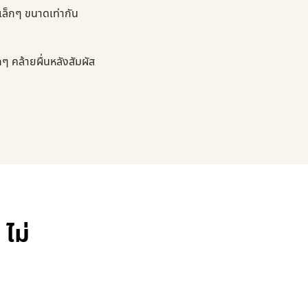
งเล็กๆ ขนาดเท่ากัน
 คล้ายผื่นหลังสัมผัส
 ไม่