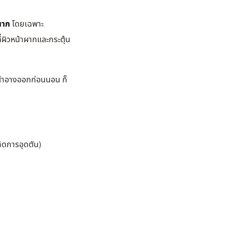
ผาก
โดยเฉพาะ
่ผิวหน้าผากและกระตุ้น
องสำอางออกก่อนนอน ก็
กิดการอุดตัน)