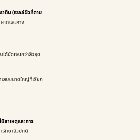
าติน (เซลล์ผิวที่ตาย
หน้าผากและคาง
็นได้ชัดเจนกว่าสิวอุด
กเสบขนาดใหญ่ที่เรียก
ต่มีสาเหตุและการ
ยารักษาสิวปกติ