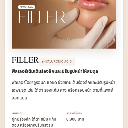
FILLER
HYALURONIC ACID
ฟิลเลอร์เติมเต็มร่องลึกและปรับรูปหน้าให้สมดุล
ฟิลเลอร์ไฮยาลูรอนิก แอซิด ช่วยเติมเต็มร่องลึกและปรับรูปหน้า
เฉพาะจุด เช่น ใต้ตา ร่องแก้ม คาง หรือกรอบหน้า ตามที่แพทย์
ออกแบบ
เหมาะกับ
ราคาเริ่มต้น
ผู้ที่มีร่องลึก ใต้ตา ขมับ แก้ม
8,900 บาท
ตอบ หรืออยากปรับทรงริม