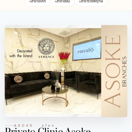
สาขาอโศก
สาขาสีลม
สาขาราชพฤกษ์
ASOKE · อโศก