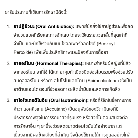
ยารับประทานที่ใช้ในการรักษามีดังนี้:
ยาปฏิชีวนะ (Oral Antibiotics):
แพทย์มักสั่งใช้ยาปฏิชีวนะเพื่อลด
จำนวนแบคทีเรียและการอักเสบ โดยจะใช้ในระยะเวลาสั้นที่สุดเท่าที่
จำเป็น และมักใช้ร่วมกับเบนโซอิลเพอร์ออกไซด์ (Benzoyl
Peroxide) เพื่อเพิ่มประสิทธิภาพและป้องกันการดื้อยา
ยาฮอร์โมน (Hormonal Therapies):
เหมาะสำหรับผู้หญิงที่มีสิว
จากฮอร์โมน ยาที่ใช้ ได้แก่ ยาคุมกำเนิดชนิดฮอร์โมนรวมเพื่อช่วยปรับ
สมดุลฮอร์โมน หรือยา สไปโรโนแลคโตน (Spironolactone) ซึ่งเป็น
ยาต้านแอนโดรเจนที่ช่วยลดการผลิตน้ำมันและลดการเกิดสิว
ยาไอโซเตรติโนอิน (Oral Isotretinoin):
หรือที่รู้จักในชื่อทางการ
ค้าว่า แอคคิวเทน (Accutane) เป็นอนุพันธ์ของวิตามินเอที่มี
ประสิทธิภาพสูงในการรักษาสิวที่รุนแรง หรือสิวที่ไม่ตอบสนองต่อ
การรักษาอื่น ๆ ยานี้จะช่วยลดขนาดต่อมไขมันได้อย่างมาก แต่
เนื่องจากมีผลข้างเคียงที่สำคัญ จึงต้องใช้ภายใต้การดูแลอย่างใกล้