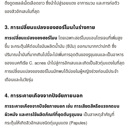
ดึงดูดเซลล์เม็ดเลือดขาว ซึ่งนำไปสู่รอยแดง อาการบวม และการก่อตัว
ของสิวอักเสบในที่สุด
3. การเปลี่ยนแปลงของฮอร์โมนในร่างกาย
การเปลี่ยนแปลงของฮอร์โมน
โดยเฉพาะฮอร์โมนแอนโดรเจนที่เพิ่มสูง
ขึ้น จะกระตุ้นให้ต่อมไขมันผลิตน้ำมัน (ซีบัม) ออกมามากกว่าปกติ ซึ่ง
ปริมาณน้ำมันที่มากเกินไปนี้จะไปเพิ่มการอุดตันของรูขุมขนและเป็นอาหาร
ของแบคทีเรีย C. acnes นำไปสู่การอักเสบและเกิดเป็นสิวตุ่มแดงในที่สุด
การเปลี่ยนแปลงของฮอร์โมนมักพบได้บ่อยในผู้หญิงช่วงก่อนมีประจำ
เดือนและในวัยรุ่น
4. การระคายเคืองจากปัจจัยภายนอก
การระคายเคืองจากปัจจัยภายนอก เช่น การเสียดสีหรือแรงกดบน
ผิวหนัง และการใช้ผลิตภัณฑ์ที่อุดตันรูขุมขน
เป็นสาเหตุสำคัญที่
กระตุ้นให้เกิดสิวอักเสบชนิดตุ่มนูนแดง (Papules)