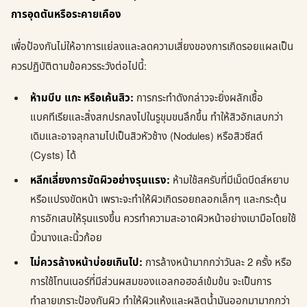
การอุดตันหรือระคายเคือง
เพื่อป้องกันไม่ให้อาการแย่ลงและลดความเสี่ยงของการเกิดรอยแผลเป็น
ควรปฏิบัติตามข้อควรระวังต่อไปนี้:
ห้ามบีบ แกะ หรือเค้นสิว:
การกระทำดังกล่าวจะยิ่งผลักเชื้อ
แบคทีเรียและสิ่งสกปรกลงไปในรูขุมขนลึกขึ้น ทำให้สิวอักเสบกว่า
เดิมและอาจลุกลามไปเป็นสิวหัวช้าง (Nodules) หรือสิวซีสต์
(Cysts) ได้
หลีกเลี่ยงการขัดผิวอย่างรุนแรง:
ห้ามใช้สครับที่มีเม็ดบีดส์หยาบ
หรือแปรงขัดหน้า เพราะจะทำให้ผิวเกิดรอยถลอกเล็กๆ และกระตุ้น
การอักเสบให้รุนแรงขึ้น ควรทำความสะอาดผิวหน้าอย่างเบามือโดยใช้
นิ้วนางและนิ้วก้อย
ไม่ควรล้างหน้าบ่อยเกินไป:
การล้างหน้ามากกว่าวันละ 2 ครั้ง หรือ
การใช้โทนเนอร์ที่มีส่วนผสมของแอลกอฮอล์เข้มข้น จะเป็นการ
ทำลายเกราะป้องกันผิว ทำให้ผิวแห้งและผลิตน้ำมันออกมามากกว่า