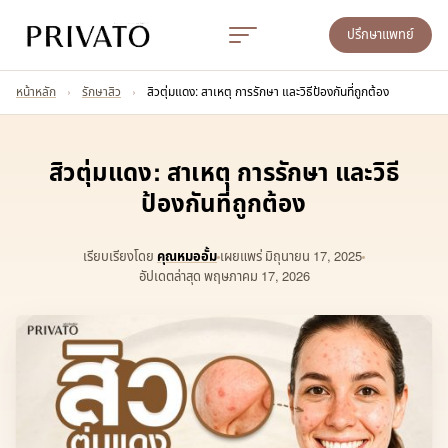
ปรึกษาแพทย์
หน้าหลัก
›
รักษาสิว
›
สิวตุ่มแดง: สาเหตุ การรักษา และวิธีป้องกันที่ถูกต้อง
สิวตุ่มแดง: สาเหตุ การรักษา และวิธี
ป้องกันที่ถูกต้อง
เรียบเรียงโดย
คุณหมออั้ม
เผยแพร่
มิถุนายน 17, 2025
อัปเดตล่าสุด พฤษภาคม 17, 2026