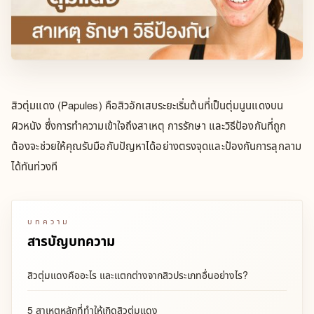
สิวตุ่มแดง (Papules) คือสิวอักเสบระยะเริ่มต้นที่เป็นตุ่มนูนแดงบน
ผิวหนัง ซึ่งการทำความเข้าใจถึงสาเหตุ การรักษา และวิธีป้องกันที่ถูก
ต้องจะช่วยให้คุณรับมือกับปัญหาได้อย่างตรงจุดและป้องกันการลุกลาม
ได้ทันท่วงที
บทความ
สารบัญบทความ
สิวตุ่มแดงคืออะไร และแตกต่างจากสิวประเภทอื่นอย่างไร?
5 สาเหตุหลักที่ทำให้เกิดสิวตุ่มแดง