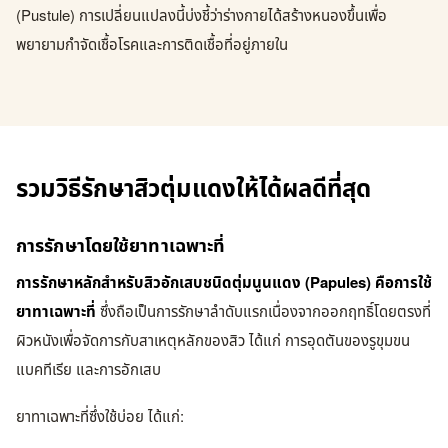
(Pustule) การเปลี่ยนแปลงนี้บ่งชี้ว่าร่างกายได้สร้างหนองขึ้นเพื่อ
พยายามกำจัดเชื้อโรคและการติดเชื้อที่อยู่ภายใน
รวมวิธีรักษาสิวตุ่มแดงให้ได้ผลดีที่สุด
การรักษาโดยใช้ยาทาเฉพาะที่
การรักษาหลักสำหรับสิวอักเสบชนิดตุ่มนูนแดง (Papules) คือการใช้
ยาทาเฉพาะที่
ซึ่งถือเป็นการรักษาลำดับแรกเนื่องจากออกฤทธิ์โดยตรงที่
ผิวหนังเพื่อจัดการกับสาเหตุหลักของสิว ได้แก่ การอุดตันของรูขุมขน
แบคทีเรีย และการอักเสบ
ยาทาเฉพาะที่ซึ่งใช้บ่อย ได้แก่: