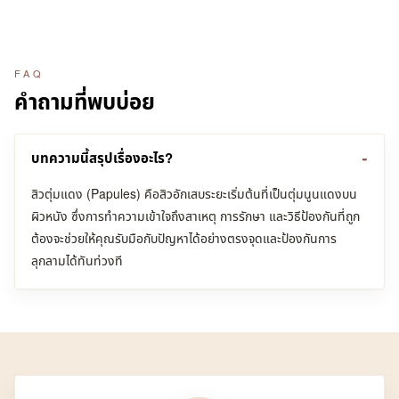
FAQ
คำถามที่พบบ่อย
บทความนี้สรุปเรื่องอะไร?
สิวตุ่มแดง (Papules) คือสิวอักเสบระยะเริ่มต้นที่เป็นตุ่มนูนแดงบน
ผิวหนัง ซึ่งการทำความเข้าใจถึงสาเหตุ การรักษา และวิธีป้องกันที่ถูก
ต้องจะช่วยให้คุณรับมือกับปัญหาได้อย่างตรงจุดและป้องกันการ
ลุกลามได้ทันท่วงที