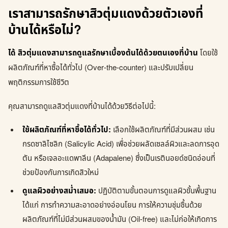
เราสามารถรักษาสิวตุ่มแดงด้วยตัวเองที่
บ้านได้หรือไม่?
ได้ สิวตุ่มแดงสามารถดูแลรักษาเบื้องต้นได้ด้วยตนเองที่บ้าน
โดยใช้
ผลิตภัณฑ์ที่หาซื้อได้ทั่วไป (Over-the-counter) และปรับเปลี่ยน
พฤติกรรมการใช้ชีวิต
คุณสามารถดูแลสิวตุ่มแดงที่บ้านได้ด้วยวิธีต่อไปนี้:
ใช้ผลิตภัณฑ์ที่หาซื้อได้ทั่วไป:
เลือกใช้ผลิตภัณฑ์ที่มีส่วนผสม เช่น
กรดซาลิไซลิก (Salicylic Acid) เพื่อช่วยผลัดเซลล์ผิวและลดการอุด
ตัน หรือเจลอะแดพาลีน (Adapalene) ซึ่งเป็นเรตินอยด์ชนิดอ่อนที่
ช่วยป้องกันการเกิดสิวใหม่
ดูแลผิวอย่างสม่ำเสมอ:
ปฏิบัติตามขั้นตอนการดูแลผิวขั้นพื้นฐาน
ได้แก่ การทำความสะอาดอย่างอ่อนโยน การให้ความชุ่มชื้นด้วย
ผลิตภัณฑ์ที่ไม่มีส่วนผสมของน้ำมัน (Oil-free) และไม่ก่อให้เกิดการ