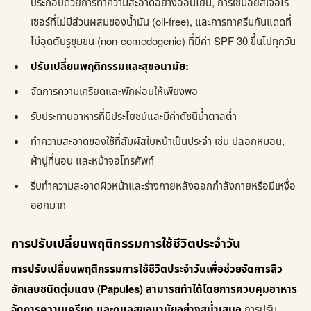
ประกอบด้วยการทำความสะอาดอย่างอ่อนโยน, การใช้มอยส์เจอไร
เซอร์ที่ไม่มีส่วนผสมของน้ำมัน (oil-free), และการทาครีมกันแดดที่
ไม่อุดตันรูขุมขน (non-comedogenic) ที่มีค่า SPF 30 ขึ้นไปทุกวัน
ปรับเปลี่ยนพฤติกรรมและสุขอนามัย:
จัดการความเครียดและพักผ่อนให้เพียงพอ
รับประทานอาหารที่มีประโยชน์และมีค่าดัชนีน้ำตาลต่ำ
ทำความสะอาดของใช้ที่สัมผัสใบหน้าเป็นประจำ เช่น ปลอกหมอน,
ผ้าปูที่นอน และหน้าจอโทรศัพท์
รีบทำความสะอาดผิวหน้าและร่างกายหลังออกกำลังกายหรือมีเหงื่อ
ออกมาก
การปรับเปลี่ยนพฤติกรรมการใช้ชีวิตประจำวัน
การปรับเปลี่ยนพฤติกรรมการใช้ชีวิตประจำวันเพื่อช่วยจัดการสิว
อักเสบชนิดตุ่มแดง (Papules) สามารถทำได้โดยการควบคุมอาหาร
จัดการความเครียด และดูแลสุขอนามัยอย่างสม่ำเสมอ
การปรับ