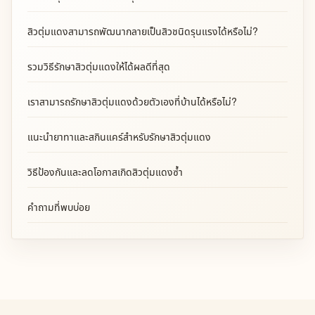
สิวตุ่มแดงสามารถพัฒนากลายเป็นสิวชนิดรุนแรงได้หรือไม่?
รวมวิธีรักษาสิวตุ่มแดงให้ได้ผลดีที่สุด
เราสามารถรักษาสิวตุ่มแดงด้วยตัวเองที่บ้านได้หรือไม่?
แนะนำยาทาและสกินแคร์สำหรับรักษาสิวตุ่มแดง
วิธีป้องกันและลดโอกาสเกิดสิวตุ่มแดงซ้ำ
คำถามที่พบบ่อย