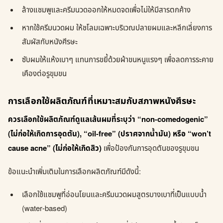
ล้างแชมพูและครีมนวดออกให้หมดจดเพื่อไม่ให้มีสารตกค้าง
หากใช้ครีมนวดผม ให้ชโลมเฉพาะบริเวณปลายผมและหลีกเลี่ยงการ
สัมผัสกับหนังศีรษะ
ซับผมให้แห้งเบาๆ แทนการขยี้ด้วยผ้าขนหนูแรงๆ เพื่อลดการระคาย
เคืองต่อรูขุมขน
การเลือกใช้ผลิตภัณฑ์ที่เหมาะสมกับสภาพหนังศีรษะ
ควรเลือกใช้ผลิตภัณฑ์ดูแลเส้นผมที่ระบุว่า “non-comedogenic”
(ไม่ก่อให้เกิดการอุดตัน), “oil-free” (ปราศจากน้ำมัน) หรือ “won’t
cause acne” (ไม่ก่อให้เกิดสิว)
เพื่อป้องกันการอุดตันของรูขุมขน
ข้อแนะนำเพิ่มเติมในการเลือกผลิตภัณฑ์มีดังนี้:
เลือกใช้แชมพูที่อ่อนโยนและครีมนวดผมสูตรบางเบาที่เป็นแบบน้ำ
(water-based)