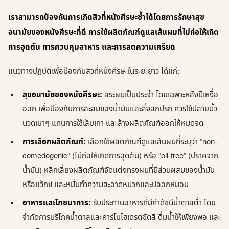
เราสามารถป้องกันการเกิดสิวที่หนังศีรษะซ้ำได้โดยการรักษาสุข
อนามัยของหนังศีรษะที่ดี การใช้ผลิตภัณฑ์ดูแลเส้นผมที่ไม่ก่อให้เกิด
การอุดตัน การควบคุมอาหาร และการลดความเครียด
แนวทางปฏิบัติเพื่อป้องกันสิวที่หนังศีรษะในระยะยาว ได้แก่:
สุขอนามัยของหนังศีรษะ:
สระผมเป็นประจำ โดยเฉพาะหลังมีเหงื่อ
ออก เพื่อป้องกันการสะสมของน้ำมันและสิ่งสกปรก ควรใช้ปลายนิ้ว
นวดเบาๆ แทนการใช้เล็บเกา และล้างผลิตภัณฑ์ออกให้หมดจด
การเลือกผลิตภัณฑ์:
เลือกใช้ผลิตภัณฑ์ดูแลเส้นผมที่ระบุว่า “non-
comedogenic” (ไม่ก่อให้เกิดการอุดตัน) หรือ “oil-free” (ปราศจาก
น้ำมัน) หลีกเลี่ยงผลิตภัณฑ์จัดแต่งทรงผมที่มีส่วนผสมของน้ำมัน
หรือแว็กซ์ และหมั่นทำความสะอาดหมวกและปลอกหมอน
อาหารและโภชนาการ:
รับประทานอาหารที่มีค่าดัชนีน้ำตาลต่ำ โดย
จำกัดการบริโภคน้ำตาลและคาร์โบไฮเดรตขัดสี ดื่มน้ำให้เพียงพอ และ