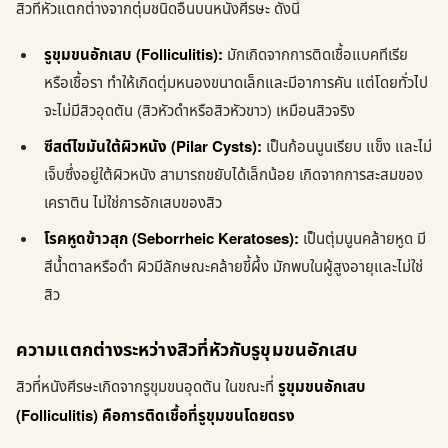
สิวที่หัวแตกต่างจากตุ่มชนิดอื่นบนหนังศีรษะ ดังนี้
รูขุมขนอักเสบ (Folliculitis):
มักเกิดจากการติดเชื้อแบคทีเรีย
หรือเชื้อรา ทำให้เกิดตุ่มหนองขนาดเล็กและมีอาการคัน แต่โดยทั่วไป
จะไม่มีสิวอุดตัน (สิวหัวดำหรือสิวหัวขาว) เหมือนสิวจริง
ซีสต์ไขมันใต้ผิวหนัง (Pilar Cysts):
เป็นก้อนนูนเรียบ แข็ง และไม่
เจ็บซึ่งอยู่ใต้ผิวหนัง สามารถขยับได้เล็กน้อย เกิดจากการสะสมของ
เคราติน ไม่ใช่การอักเสบของสิว
โรคหูดข้าวสุก (Seborrheic Keratoses):
เป็นตุ่มนูนคล้ายหูด มี
สีน้ำตาลหรือดำ ผิวมีลักษณะคล้ายขี้ผึ้ง มักพบในผู้สูงอายุและไม่ใช่
สิว
ความแตกต่างระหว่างสิวที่หัวกับรูขุมขนอักเสบ
สิวที่หนังศีรษะเกิดจากรูขุมขนอุดตัน ในขณะที่
รูขุมขนอักเสบ
(Folliculitis) คือการติดเชื้อที่รูขุมขนโดยตรง