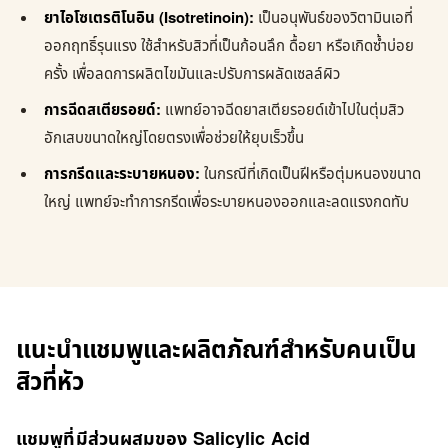
ยาไอโซเตรติโนอิน (Isotretinoin):
เป็นอนุพันธ์ของวิตามินเอที่
ออกฤทธิ์รุนแรง ใช้สำหรับสิวที่เป็นก้อนลึก ดื้อยา หรือเกิดซ้ำบ่อย
ครั้ง เพื่อลดการผลิตไขมันและปรับการผลัดเซลล์ผิว
การฉีดสเตียรอยด์:
แพทย์อาจฉีดยาสเตียรอยด์เข้าไปในตุ่มสิว
อักเสบขนาดใหญ่โดยตรงเพื่อช่วยให้ยุบเร็วขึ้น
การกรีดและระบายหนอง:
ในกรณีที่เกิดเป็นฝีหรือตุ่มหนองขนาด
ใหญ่ แพทย์จะทำการกรีดเพื่อระบายหนองออกและลดแรงกดทับ
แนะนำแชมพูและผลิตภัณฑ์สำหรับคนเป็น
สิวที่หัว
แชมพูที่มีส่วนผสมของ Salicylic Acid