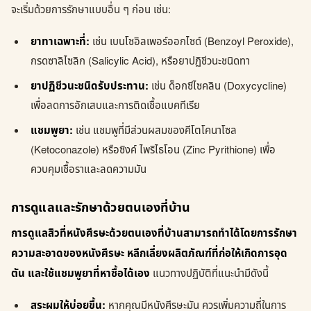
จะเริ่มด้วยการรักษาแบบอื่น ๆ ก่อน เช่น:
ยาทาเฉพาะที่:
เช่น เบนโซอิลเพอร์ออกไซด์ (Benzoyl Peroxide),
กรดซาลิไซลิก (Salicylic Acid), หรือยาปฏิชีวนะชนิดทา
ยาปฏิชีวนะชนิดรับประทาน:
เช่น ด็อกซีไซคลิน (Doxycycline)
เพื่อลดการอักเสบและการติดเชื้อแบคทีเรีย
แชมพูยา:
เช่น แชมพูที่มีส่วนผสมของคีโตโคนาโซล
(Ketoconazole) หรือซิงค์ ไพริไธโอน (Zinc Pyrithione) เพื่อ
ควบคุมเชื้อราและลดความมัน
การดูแลและรักษาด้วยตนเองที่บ้าน
การดูแลสิวที่หนังศีรษะด้วยตนเองที่บ้านสามารถทำได้โดยการรักษา
ความสะอาดของหนังศีรษะ หลีกเลี่ยงผลิตภัณฑ์ที่ก่อให้เกิดการอุด
ตัน และใช้แชมพูยาที่หาซื้อได้เอง
แนวทางปฏิบัติที่แนะนำมีดังนี้
สระผมให้บ่อยขึ้น:
หากคุณมีหนังศีรษะมัน ควรเพิ่มความถี่ในการ