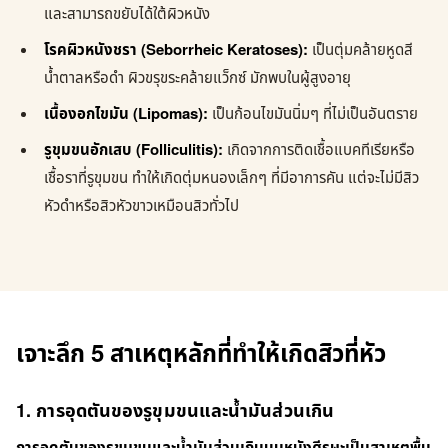
และสามารถขยับได้ใต้ผิวหนัง
โรคผิวหนังชรา (Seborrheic Keratoses):
เป็นตุ่มคล้ายหูดสี
น้ำตาลหรือดำ ผิวขรุขระคล้ายแว็กซ์ มักพบในผู้สูงอายุ
เนื้องอกไขมัน (Lipomas):
เป็นก้อนไขมันนิ่มๆ ที่ไม่เป็นอันตราย
รูขุมขนอักเสบ (Folliculitis):
เกิดจากการติดเชื้อแบคทีเรียหรือ
เชื้อราที่รูขุมขน ทำให้เกิดตุ่มหนองเล็กๆ ที่มีอาการคัน แต่จะไม่มีสิว
หัวดำหรือสิวหัวขาวเหมือนสิวทั่วไป
เจาะลึก 5 สาเหตุหลักที่ทำให้เกิดสิวที่หัว
1. การอุดตันของรูขุมขนและน้ำมันส่วนเกิน