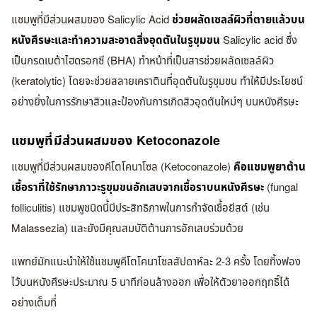
แชมพูที่มีส่วนผสมของ Salicylic Acid
ช่วยผลัดเซลล์ผิวที่ตายแล้วบน
หนังศีรษะและทำความสะอาดสิ่งอุดตันในรูขุมขน
Salicylic acid ซึ่ง
เป็นกรดเบต้าไฮดรอกซี (BHA) ทำหน้าที่เป็นสารช่วยผลัดเซลล์ผิว
(keratolytic) โดยจะช่วยสลายเคราตินที่อุดตันในรูขุมขน ทำให้มีประโยชน์
อย่างยิ่งในการรักษาสิวและป้องกันการเกิดสิวอุดตันใหม่ๆ บนหนังศีรษะ
แชมพูที่มีส่วนผสมของ Ketoconazole
แชมพูที่มีส่วนผสมของคีโตโคนาโซล (Ketoconazole)
คือแชมพูยาต้าน
เชื้อราที่ใช้รักษาภาวะรูขุมขนอักเสบจากเชื้อราบนหนังศีรษะ
(fungal
folliculitis) แชมพูชนิดนี้มีประสิทธิภาพในการกำจัดเชื้อยีสต์ (เช่น
Malassezia) และยังมีคุณสมบัติต้านการอักเสบร่วมด้วย
แพทย์มักแนะนำให้ใช้แชมพูคีโตโคนาโซลสัปดาห์ละ 2-3 ครั้ง โดยทิ้งฟอง
ไว้บนหนังศีรษะประมาณ 5 นาทีก่อนล้างออก เพื่อให้ตัวยาออกฤทธิ์ได้
อย่างเต็มที่