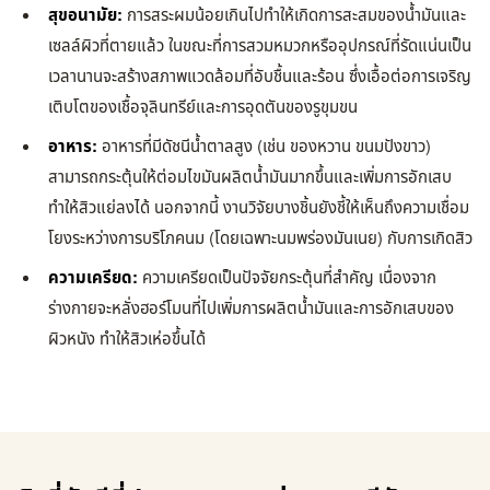
สุขอนามัย:
การสระผมน้อยเกินไปทำให้เกิดการสะสมของน้ำมันและ
เซลล์ผิวที่ตายแล้ว ในขณะที่การสวมหมวกหรืออุปกรณ์ที่รัดแน่นเป็น
เวลานานจะสร้างสภาพแวดล้อมที่อับชื้นและร้อน ซึ่งเอื้อต่อการเจริญ
เติบโตของเชื้อจุลินทรีย์และการอุดตันของรูขุมขน
อาหาร:
อาหารที่มีดัชนีน้ำตาลสูง (เช่น ของหวาน ขนมปังขาว)
สามารถกระตุ้นให้ต่อมไขมันผลิตน้ำมันมากขึ้นและเพิ่มการอักเสบ
ทำให้สิวแย่ลงได้ นอกจากนี้ งานวิจัยบางชิ้นยังชี้ให้เห็นถึงความเชื่อม
โยงระหว่างการบริโภคนม (โดยเฉพาะนมพร่องมันเนย) กับการเกิดสิว
ความเครียด:
ความเครียดเป็นปัจจัยกระตุ้นที่สำคัญ เนื่องจาก
ร่างกายจะหลั่งฮอร์โมนที่ไปเพิ่มการผลิตน้ำมันและการอักเสบของ
ผิวหนัง ทำให้สิวเห่อขึ้นได้