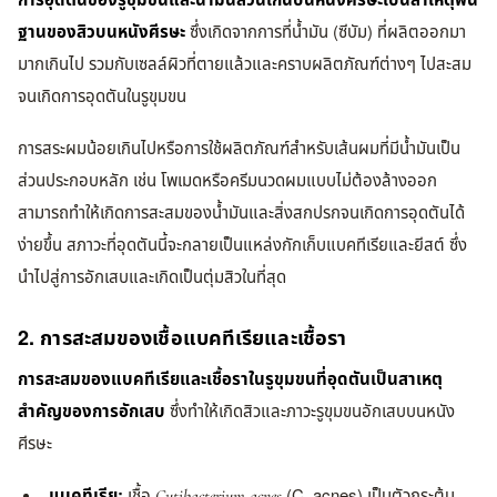
การอุดตันของรูขุมขนและน้ำมันส่วนเกินบนหนังศีรษะเป็นสาเหตุพื้น
ฐานของสิวบนหนังศีรษะ
ซึ่งเกิดจากการที่น้ำมัน (ซีบัม) ที่ผลิตออกมา
มากเกินไป รวมกับเซลล์ผิวที่ตายแล้วและคราบผลิตภัณฑ์ต่างๆ ไปสะสม
จนเกิดการอุดตันในรูขุมขน
การสระผมน้อยเกินไปหรือการใช้ผลิตภัณฑ์สำหรับเส้นผมที่มีน้ำมันเป็น
ส่วนประกอบหลัก เช่น โพเมดหรือครีมนวดผมแบบไม่ต้องล้างออก
สามารถทำให้เกิดการสะสมของน้ำมันและสิ่งสกปรกจนเกิดการอุดตันได้
ง่ายขึ้น สภาวะที่อุดตันนี้จะกลายเป็นแหล่งกักเก็บแบคทีเรียและยีสต์ ซึ่ง
นำไปสู่การอักเสบและเกิดเป็นตุ่มสิวในที่สุด
2. การสะสมของเชื้อแบคทีเรียและเชื้อรา
การสะสมของแบคทีเรียและเชื้อราในรูขุมขนที่อุดตันเป็นสาเหตุ
สำคัญของการอักเสบ
ซึ่งทำให้เกิดสิวและภาวะรูขุมขนอักเสบบนหนัง
ศีรษะ
แบคทีเรีย:
เชื้อ
(C. acnes) เป็นตัวกระตุ้น
Cutibacterium acnes