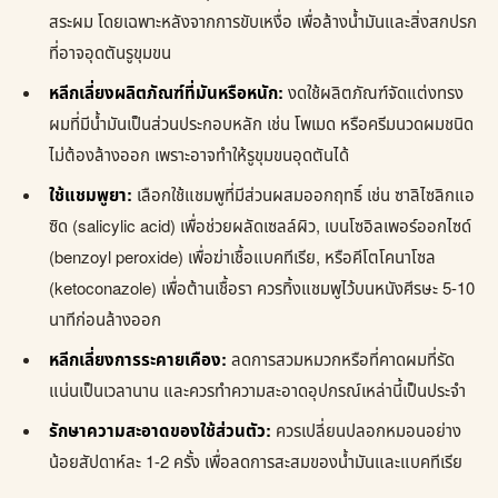
สระผม โดยเฉพาะหลังจากการขับเหงื่อ เพื่อล้างน้ำมันและสิ่งสกปรก
ที่อาจอุดตันรูขุมขน
หลีกเลี่ยงผลิตภัณฑ์ที่มันหรือหนัก:
งดใช้ผลิตภัณฑ์จัดแต่งทรง
ผมที่มีน้ำมันเป็นส่วนประกอบหลัก เช่น โพเมด หรือครีมนวดผมชนิด
ไม่ต้องล้างออก เพราะอาจทำให้รูขุมขนอุดตันได้
ใช้แชมพูยา:
เลือกใช้แชมพูที่มีส่วนผสมออกฤทธิ์ เช่น ซาลิไซลิกแอ
ซิด (salicylic acid) เพื่อช่วยผลัดเซลล์ผิว, เบนโซอิลเพอร์ออกไซด์
(benzoyl peroxide) เพื่อฆ่าเชื้อแบคทีเรีย, หรือคีโตโคนาโซล
(ketoconazole) เพื่อต้านเชื้อรา ควรทิ้งแชมพูไว้บนหนังศีรษะ 5-10
นาทีก่อนล้างออก
หลีกเลี่ยงการระคายเคือง:
ลดการสวมหมวกหรือที่คาดผมที่รัด
แน่นเป็นเวลานาน และควรทำความสะอาดอุปกรณ์เหล่านี้เป็นประจำ
รักษาความสะอาดของใช้ส่วนตัว:
ควรเปลี่ยนปลอกหมอนอย่าง
น้อยสัปดาห์ละ 1-2 ครั้ง เพื่อลดการสะสมของน้ำมันและแบคทีเรีย