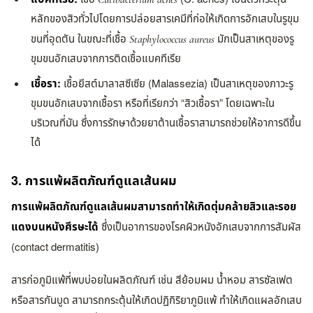
หลักของสิวทั่วไปโดยการปล่อยสารเคมีที่ก่อให้เกิดการอักเสบในรูขุม
ขนที่อุดตัน ในขณะที่เชื้อ
มักเป็นสาเหตุของรู
Staphylococcus aureus
ขุมขนอักเสบจากการติดเชื้อแบคทีเรีย
เชื้อรา:
เชื้อยีสต์มาลาสซีเซีย (Malassezia) เป็นสาเหตุของภาวะรู
ขุมขนอักเสบจากเชื้อรา หรือที่เรียกว่า “สิวเชื้อรา” โดยเฉพาะใน
บริเวณที่มัน ซึ่งการรักษาด้วยยาต้านเชื้อราสามารถช่วยให้อาการดีขึ้น
ได้
3. การแพ้ผลิตภัณฑ์ดูแลเส้นผม
การแพ้ผลิตภัณฑ์ดูแลเส้นผมสามารถทำให้เกิดตุ่มคล้ายสิวและรอย
แดงบนหนังศีรษะได้
ซึ่งเป็นอาการของโรคผิวหนังอักเสบจากการสัมผัส
(contact dermatitis)
สารก่อภูมิแพ้ที่พบบ่อยในผลิตภัณฑ์ เช่น สีย้อมผม น้ำหอม สารซัลเฟต
หรือสารกันบูด สามารถกระตุ้นให้เกิดปฏิกิริยาภูมิแพ้ ทำให้เกิดแผลอักเสบ