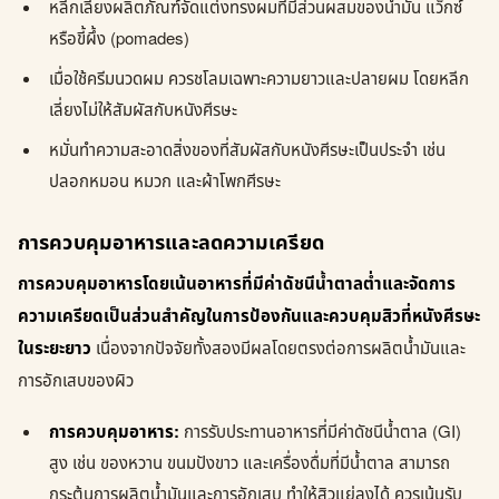
หลีกเลี่ยงผลิตภัณฑ์จัดแต่งทรงผมที่มีส่วนผสมของน้ำมัน แว็กซ์
หรือขี้ผึ้ง (pomades)
เมื่อใช้ครีมนวดผม ควรชโลมเฉพาะความยาวและปลายผม โดยหลีก
เลี่ยงไม่ให้สัมผัสกับหนังศีรษะ
หมั่นทำความสะอาดสิ่งของที่สัมผัสกับหนังศีรษะเป็นประจำ เช่น
ปลอกหมอน หมวก และผ้าโพกศีรษะ
การควบคุมอาหารและลดความเครียด
การควบคุมอาหารโดยเน้นอาหารที่มีค่าดัชนีน้ำตาลต่ำและจัดการ
ความเครียดเป็นส่วนสำคัญในการป้องกันและควบคุมสิวที่หนังศีรษะ
ในระยะยาว
เนื่องจากปัจจัยทั้งสองมีผลโดยตรงต่อการผลิตน้ำมันและ
การอักเสบของผิว
การควบคุมอาหาร:
การรับประทานอาหารที่มีค่าดัชนีน้ำตาล (GI)
สูง เช่น ของหวาน ขนมปังขาว และเครื่องดื่มที่มีน้ำตาล สามารถ
กระตุ้นการผลิตน้ำมันและการอักเสบ ทำให้สิวแย่ลงได้ ควรเน้นรับ