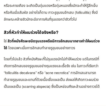
หรือระคายเคือง จะเกิดเป็นตุ่มแดงหรือตุ่มหนองซึ่งมักจะทำให้รู้สึกเจ็บ
หรือคันเมื่อสัมผัส อย่างไรก็ตาม ภาวะรูขุมขนอักเสบ (folliculitis) ซึ่งมี
ลักษณะคล้ายสิวมักจะมีอาการคันที่รุนแรงกว่าสิวทั่วไป
สิวที่หัวทำให้ผมร่วงได้จริงหรือ?
ใช่
สิวที่หนังศีรษะชนิดรุนแรงหรือมีการอักเสบมากอาจทำให้ผมร่วง
ได้
โดยเฉพาะเมื่อการอักเสบทำลายรูขุมขนอย่างถาวร
โดยทั่วไปแล้ว สิวที่หนังศีรษะที่ไม่รุนแรงมักไม่ทำให้ผมร่วง แต่ในกรณีที่
เกิดการอักเสบของรูขุมขนอย่างรุนแรงและเรื้อรัง เช่น ในภาวะที่เรียกว่า
“folliculitis decalvans” หรือ “acne necrotica” การอักเสบสามารถ
ทำลายรูขุมขนและแทนที่ด้วยเนื้อเยื่อแผลเป็น ส่งผลให้เกิดภาวะผมร่วง
เป็นแผลเป็น (scarring alopecia) ซึ่งเป็นหย่อมศีรษะล้านอย่างถาวรได้