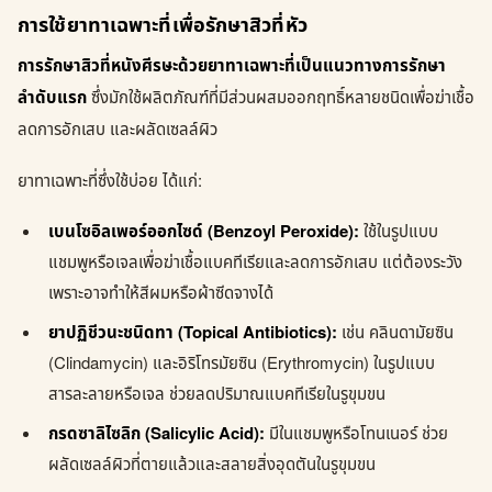
การใช้ยาทาเฉพาะที่เพื่อรักษาสิวที่หัว
การรักษาสิวที่หนังศีรษะด้วยยาทาเฉพาะที่เป็นแนวทางการรักษา
ลำดับแรก
ซึ่งมักใช้ผลิตภัณฑ์ที่มีส่วนผสมออกฤทธิ์หลายชนิดเพื่อฆ่าเชื้อ
ลดการอักเสบ และผลัดเซลล์ผิว
ยาทาเฉพาะที่ซึ่งใช้บ่อย ได้แก่:
เบนโซอิลเพอร์ออกไซด์ (Benzoyl Peroxide):
ใช้ในรูปแบบ
แชมพูหรือเจลเพื่อฆ่าเชื้อแบคทีเรียและลดการอักเสบ แต่ต้องระวัง
เพราะอาจทำให้สีผมหรือผ้าซีดจางได้
ยาปฏิชีวนะชนิดทา (Topical Antibiotics):
เช่น คลินดามัยซิน
(Clindamycin) และอิริโทรมัยซิน (Erythromycin) ในรูปแบบ
สารละลายหรือเจล ช่วยลดปริมาณแบคทีเรียในรูขุมขน
กรดซาลิไซลิก (Salicylic Acid):
มีในแชมพูหรือโทนเนอร์ ช่วย
ผลัดเซลล์ผิวที่ตายแล้วและสลายสิ่งอุดตันในรูขุมขน