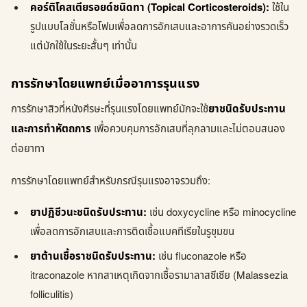
คอร์ติโคสเตียรอยด์ชนิดทา (Topical Corticosteroids):
ใช้ใน
รูปแบบโลชั่นหรือโฟมเพื่อลดการอักเสบและอาการคันอย่างรวดเร็ว
แต่มักใช้ในระยะสั้นๆ เท่านั้น
การรักษาโดยแพทย์เมื่ออาการรุนแรง
การรักษาสิวที่หนังศีรษะที่รุนแรงโดยแพทย์มักจะใช้
ยาชนิดรับประทาน
และการทำหัตถการ
เพื่อควบคุมการอักเสบที่ลุกลามและไม่ตอบสนอง
ต่อยาทา
การรักษาโดยแพทย์สำหรับกรณีรุนแรงอาจรวมถึง:
ยาปฏิชีวนะชนิดรับประทาน:
เช่น doxycycline หรือ minocycline
เพื่อลดการอักเสบและการติดเชื้อแบคทีเรียในรูขุมขน
ยาต้านเชื้อราชนิดรับประทาน:
เช่น fluconazole หรือ
itraconazole หากสาเหตุเกิดจากเชื้อรามาลาสซีเซีย (Malassezia
folliculitis)