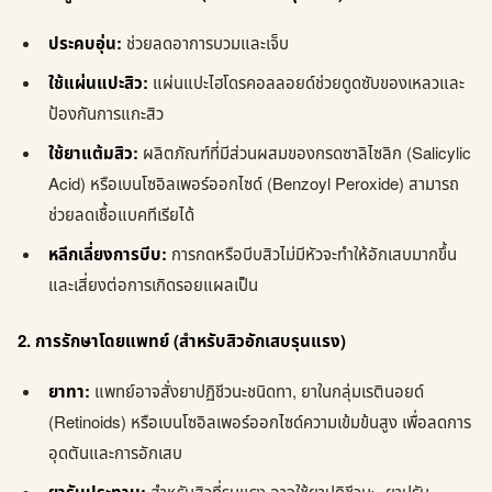
ประคบอุ่น:
ช่วยลดอาการบวมและเจ็บ
ใช้แผ่นแปะสิว:
แผ่นแปะไฮโดรคอลลอยด์ช่วยดูดซับของเหลวและ
ป้องกันการแกะสิว
ใช้ยาแต้มสิว:
ผลิตภัณฑ์ที่มีส่วนผสมของกรดซาลิไซลิก (Salicylic
Acid) หรือเบนโซอิลเพอร์ออกไซด์ (Benzoyl Peroxide) สามารถ
ช่วยลดเชื้อแบคทีเรียได้
หลีกเลี่ยงการบีบ:
การกดหรือบีบสิวไม่มีหัวจะทำให้อักเสบมากขึ้น
และเสี่ยงต่อการเกิดรอยแผลเป็น
2. การรักษาโดยแพทย์ (สำหรับสิวอักเสบรุนแรง)
ยาทา:
แพทย์อาจสั่งยาปฏิชีวนะชนิดทา, ยาในกลุ่มเรตินอยด์
(Retinoids) หรือเบนโซอิลเพอร์ออกไซด์ความเข้มข้นสูง เพื่อลดการ
อุดตันและการอักเสบ