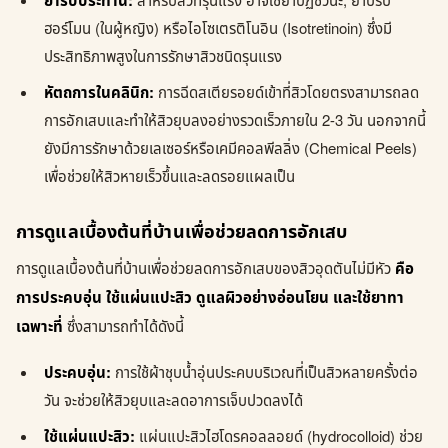
ยารับประทาน:
สำหรับสิวที่รุนแรง อาจใช้ยาปฏิชีวนะ, ยาปรับ
ฮอร์โมน (ในผู้หญิง) หรือไอโซเตรติโนอิน (Isotretinoin) ซึ่งมี
ประสิทธิภาพสูงในการรักษาสิวชนิดรุนแรง
หัตถการในคลินิก:
การฉีดสเตียรอยด์เข้าที่สิวโดยตรงสามารถลด
การอักเสบและทำให้สิวยุบลงอย่างรวดเร็วภายใน 2-3 วัน นอกจากนี้
ยังมีการรักษาด้วยเลเซอร์หรือเคมีคอลพีลลิ่ง (Chemical Peels)
เพื่อช่วยให้สิวหายเร็วขึ้นและลดรอยแผลเป็น
การดูแลเบื้องต้นที่บ้านเพื่อช่วยลดการอักเสบ
การดูแลเบื้องต้นที่บ้านเพื่อช่วยลดการอักเสบของสิวอุดตันไม่มีหัว
คือ
การประคบอุ่น ใช้แผ่นแปะสิว ดูแลผิวอย่างอ่อนโยน และใช้ยาทา
เฉพาะที่
ซึ่งสามารถทำได้ดังนี้
ประคบอุ่น:
การใช้ผ้าชุบน้ำอุ่นประคบบริเวณที่เป็นสิวหลายครั้งต่อ
วัน จะช่วยให้สิวยุบและลดอาการเจ็บปวดลงได้
ใช้แผ่นแปะสิว:
แผ่นแปะสิวไฮโดรคอลลอยด์ (hydrocolloid) ช่วย