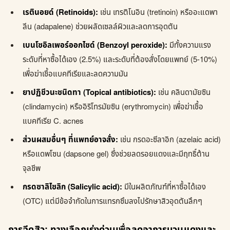
เรตินอยด์ (Retinoids):
เช่น เทรติโนอิน (tretinoin) หรืออะแดพา
ลีน (adapalene) ช่วยผลัดเซลล์ผิวและลดการอุดตัน
เบนโซอิลเพอร์ออกไซด์ (Benzoyl peroxide):
มีทั้งความแรง
ระดับที่หาซื้อได้เอง (2.5%) และระดับที่ต้องสั่งโดยแพทย์ (5-10%)
เพื่อฆ่าเชื้อแบคทีเรียและลดความมัน
ยาปฏิชีวนะชนิดทา (Topical antibiotics):
เช่น คลินดามัยซิน
(clindamycin) หรืออิริโทรมัยซิน (erythromycin) เพื่อฆ่าเชื้อ
แบคทีเรีย C. acnes
ส่วนผสมอื่นๆ ที่แพทย์อาจสั่ง:
เช่น กรดอะซีลาอิก (azelaic acid)
หรือแดพโซน (dapsone gel) ซึ่งช่วยลดรอยแดงและมีฤทธิ์ต้าน
จุลชีพ
กรดซาลิไซลิก (Salicylic acid):
มีในผลิตภัณฑ์ที่หาซื้อได้เอง
(OTC) แต่มีข้อจำกัดในการแทรกซึมลงไปรักษาสิวอุดตันลึกๆ
การฉีดสิว: ทางเลือกเร่งด่วนเพื่อลดอาการบวมแดงและ