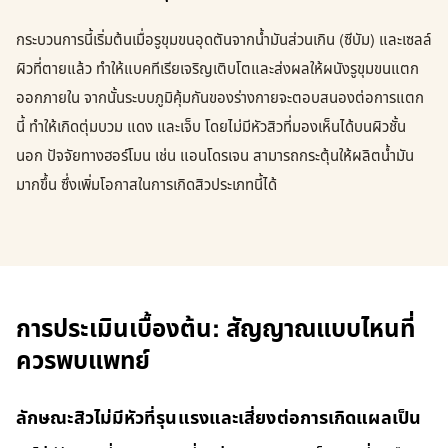
กระบวนการนี้เริ่มต้นเมื่อรูขุมขนอุดตันจากน้ำมันส่วนเกิน (ซีบัม) และเซลล์
ผิวที่ตายแล้ว ทำให้แบคทีเรียเจริญเติบโตและส่งผลให้ผนังรูขุมขนแตก
ออกภายใน จากนั้นระบบภูมิคุ้มกันของร่างกายจะตอบสนองต่อการแตก
นี้ ทำให้เกิดตุ่มบวม แดง และเจ็บ โดยไม่มีหัวสิวที่มองเห็นได้บนผิวชั้น
นอก ปัจจัยทางฮอร์โมน เช่น แอนโดรเจน สามารถกระตุ้นให้ผลิตน้ำมัน
มากขึ้น ซึ่งเพิ่มโอกาสในการเกิดสิวประเภทนี้ได้
การประเมินเบื้องต้น: สัญญาณแบบไหนที่
ควรพบแพทย์
ลักษณะสิวไม่มีหัวที่รุนแรงและเสี่ยงต่อการเกิดแผลเป็น