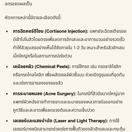
ลดรอยแผลเป็น
หัตถการเหล่านี้มีรายละเอียดดังนี้:
การฉีดคอร์ติโซน (Cortisone Injection):
แพทย์จะฉีดสเตียรอย
ด์เข้าไปในสิวโดยตรงเพื่อลดการอักเสบและอาการบวมอย่างรวดเร็ว
ทำให้สิวยุบลงอย่างเห็นได้ชัดภายใน 1-2 วัน เหมาะสำหรับสิวอักเสบ
เม็ดใหญ่หรือในสถานการณ์เร่งด่วน
เคมีลอกผิว (Chemical Peels):
การใช้กรด เช่น กรดซาลิไซลิก
หรือกรดไกลโคลิก เพื่อผลัดเซลล์ผิวชั้นบน ช่วยเปิดรูขุมขนที่อุดตัน
และเร่งการจางลงของรอยสิว
การระบายหนอง (Acne Surgery):
ในกรณีที่สิวมีขนาดใหญ่มาก
แพทย์ผิวหนังอาจทำการเจาะและระบายของเหลวภายในออกอย่าง
ถูกวิธีและสะอาดเพื่อลดแรงดันและความเจ็บปวด
เลเซอร์และแสงบำบัด (Laser and Light Therapy):
การใช้
เลเซอร์บางชนิดสามารถช่วยเร่งการฟื้นตัวของสิวอักเสบและกระตุ้น