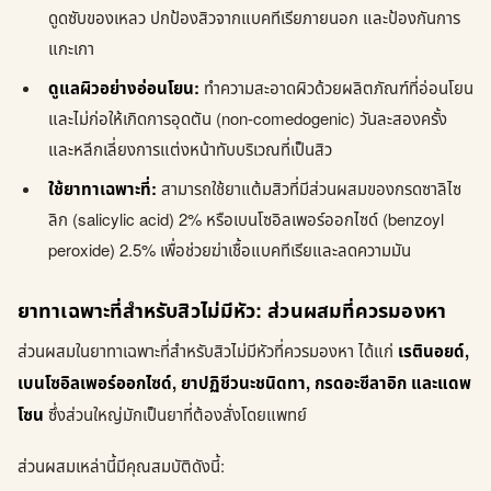
ดูดซับของเหลว ปกป้องสิวจากแบคทีเรียภายนอก และป้องกันการ
แกะเกา
ดูแลผิวอย่างอ่อนโยน:
ทำความสะอาดผิวด้วยผลิตภัณฑ์ที่อ่อนโยน
และไม่ก่อให้เกิดการอุดตัน (non-comedogenic) วันละสองครั้ง
และหลีกเลี่ยงการแต่งหน้าทับบริเวณที่เป็นสิว
ใช้ยาทาเฉพาะที่:
สามารถใช้ยาแต้มสิวที่มีส่วนผสมของกรดซาลิไซ
ลิก (salicylic acid) 2% หรือเบนโซอิลเพอร์ออกไซด์ (benzoyl
peroxide) 2.5% เพื่อช่วยฆ่าเชื้อแบคทีเรียและลดความมัน
ยาทาเฉพาะที่สำหรับสิวไม่มีหัว: ส่วนผสมที่ควรมองหา
ส่วนผสมในยาทาเฉพาะที่สำหรับสิวไม่มีหัวที่ควรมองหา ได้แก่
เรตินอยด์,
เบนโซอิลเพอร์ออกไซด์, ยาปฏิชีวนะชนิดทา, กรดอะซีลาอิก และแดพ
โซน
ซึ่งส่วนใหญ่มักเป็นยาที่ต้องสั่งโดยแพทย์
ส่วนผสมเหล่านี้มีคุณสมบัติดังนี้: