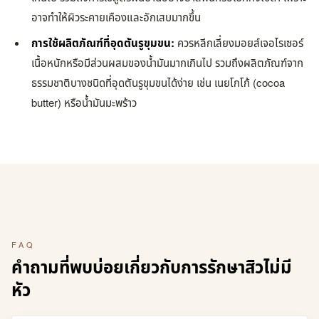
อาจทำให้ผิวระคายเคืองและอักเสบมากขึ้น
การใช้ผลิตภัณฑ์ที่อุดตันรูขุมขน:
ควรหลีกเลี่ยงมอยส์เจอไรเซอร์
เนื้อหนักหรือมีส่วนผสมของน้ำมันมากเกินไป รวมถึงผลิตภัณฑ์จาก
ธรรมชาติบางชนิดที่อุดตันรูขุมขนได้ง่าย เช่น เนยโกโก้ (cocoa
butter) หรือน้ำมันมะพร้าว
FAQ
คำถามที่พบบ่อยเกี่ยวกับการรักษาสิวไม่มี
หัว