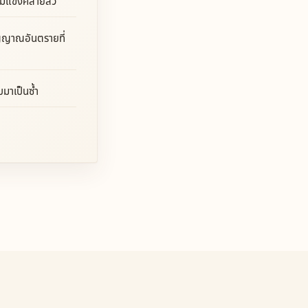
มแข็งคล้ายสิว
ญญาณอันตรายที่
บมาเป็นซ้ำ