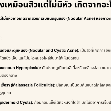
็งเหมือนสิวแต่ไม่มีหัว เกิดจากอะ
วแต่ไม่มีหัวอาจเกิดจากสิวอักเสบชนิดรุนแรง (Nodular Acne) หรือภาวะทา
้:
่มแดงและตุ่มหนอง (Nodular and Cystic Acne):
เป็นสิวที่เกิดการอักเ
ไตแข็ง เจ็บ และไม่มีหัวหนองโผล่ขึ้นมาให้เห็นชัดเจน
ebaceous Hyperplasia):
มักปรากฏเป็นตุ่มสีเนื้อหรือเหลืองอ่อน ขน
ุ๋มตรงกลาง
เชื้อรา (Malassezia Folliculitis):
มีลักษณะเป็นตุ่มคันขนาดใกล้เคียง
รูขุมขน
(Epidermoid Cysts):
ก้อนกลมแข็งใต้ผิวหนังที่โตช้า มักไม่มีอาการเจ็บ