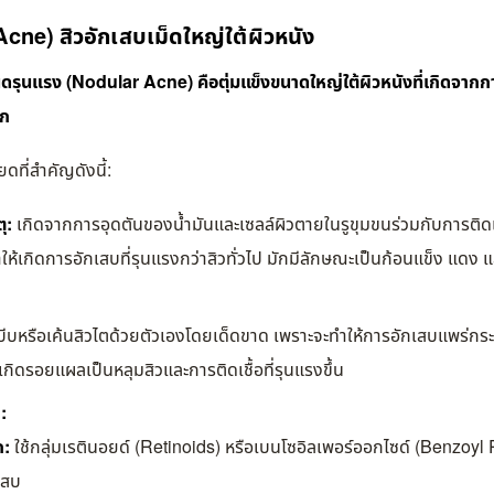
Acne) สิวอักเสบเม็ดใหญ่ใต้ผิวหนัง
ิดรุนแรง (Nodular Acne) คือตุ่มแข็งขนาดใหญ่ใต้ผิวหนังที่เกิดจากก
อก
ยดที่สำคัญดังนี้:
ุ:
เกิดจากการอุดตันของน้ำมันและเซลล์ผิวตายในรูขุมขนร่วมกับการติดเช
ำให้เกิดการอักเสบที่รุนแรงกว่าสิวทั่วไป มักมีลักษณะเป็นก้อนแข็ง แด
บีบหรือเค้นสิวไตด้วยตัวเองโดยเด็ดขาด เพราะจะทำให้การอักเสบแพร่กระ
กิดรอยแผลเป็นหลุมสิวและการติดเชื้อที่รุนแรงขึ้น
:
ก:
ใช้กลุ่มเรตินอยด์ (Retinoids) หรือเบนโซอิลเพอร์ออกไซด์ (Benzoyl 
เสบ