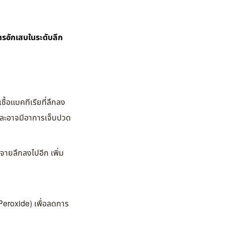
ารอักเสบในระดับลึก
ื้อแบคทีเรียที่ลึกลง
ง และอาจมีอาการเจ็บปวด
จายลึกลงไปอีก เพิ่ม
Peroxide) เพื่อลดการ