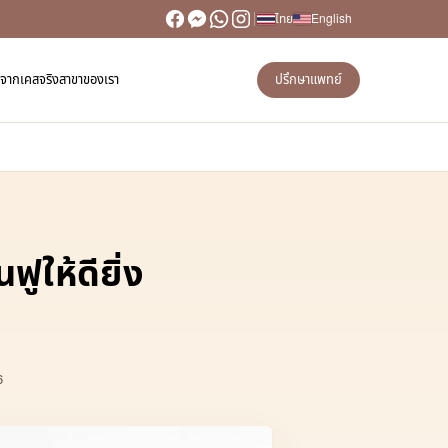
ไทย
English
วิวจากเคสจริง
สาขาของเรา
ปรึกษาแพทย์
ูให้ดียิ่ง
6