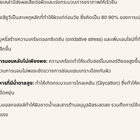
ัยเหล่านี้ส่งผลเสียต่อผิวและเร่งกระบวนการชราภาพให้เร็วขึ้น
งสียูวีเป็นสาเหตุหลักที่ทำให้ผิวแก่ก่อนวัย ซึ่งคิดเป็น 80-90% ของการ
ุหรี่สร้างความเครียดออกซิเดชัน (oxidative stress) และเพิ่มเอนไซม์ท
ึกขึ้น
ารนอนหลับไม่เพียงพอ:
ความเครียดทำให้ระดับฮอร์โมนคอร์ติซอลสูงขึ้
ส่วนการนอนไม่พอจะขัดขวางการซ่อมแซมเกราะป้องกันผิว
รที่มีน้ำตาลสูง:
ทำให้เกิดกระบวนการไกลเคชัน (Glycation) ซึ่งทำให้
ืดหยุ่น
่มแอลกอฮอล์ทำให้ผิวขาดน้ำและสารต้านอนุมูลอิสระลดลง รวมถึงการใช้เ
นแรง