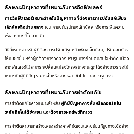
ลักษณะปัญหาคางที่เหมาะกับการฉีดฟิลเลอร์
การฉีดฟิลเลอร์เหมาะสำหรับปัญหาคางที่ต้องการการปรับแก้เพียง
เล็กน้อยถึงปานกลาง
เช่น การปรับรูปทรงเล็กน้อย หรือการเพิ่มความ
พุ่งของคางที่ไม่มากนัก
วิธีนี้เหมาะสำหรับผู้ที่ต้องการปรับแก้รูปหน้าเพียงเล็กน้อย, ปรับคอนทัวร์
ให้คมชัดขึ้น หรือผู้ที่ต้องการทดลองปรับรูปคางก่อนตัดสินใจผ่าตัด เนื่อง
จากฟิลเลอร์ไม่สามารถเปลี่ยนแปลงโครงสร้างกระดูกได้อย่างถาวร จึงไม่
เหมาะกับผู้ที่มีปัญหาคางสั้นหรือคางหลุบเข้าไปมากอย่างรุนแรง
ลักษณะปัญหาคางที่เหมาะกับการผ่าตัดแก้ไข
การผ่าตัดแก้ไขคางเหมาะสำหรับ
ผู้ที่มีปัญหาคางสั้นหรือถอยร่นใน
ระดับที่เห็นได้ชัดเจน และต้องการผลลัพธ์ที่ถาวร
การผ่าตัดสามารถสร้างโครงสร้างคางที่ชัดเจนและปรับแก้รูปคางได้อย่าง