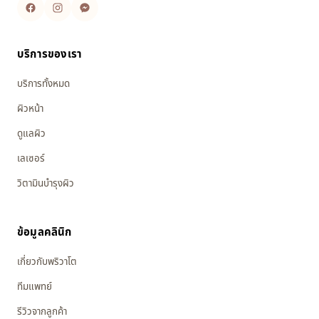
บริการของเรา
บริการทั้งหมด
ผิวหน้า
ดูแลผิว
เลเซอร์
วิตามินบำรุงผิว
ข้อมูลคลินิก
เกี่ยวกับพริวาโต
ทีมแพทย์
รีวิวจากลูกค้า