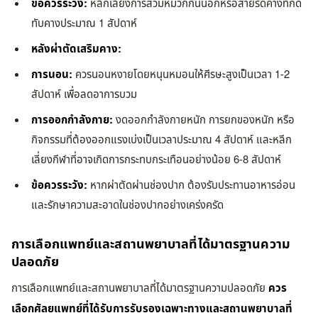
ข้อควรระวัง:
หลีกเลี่ยงการสวมหมวกกันน็อกหรือสายรัดคางที่กด
ทับคางประมาณ 1 สัปดาห์
หลังผ่าตัดเสริมคาง:
การนอน:
ควรนอนหงายโดยหนุนหมอนให้ศีรษะสูงเป็นเวลา 1-2
สัปดาห์ เพื่อลดอาการบวม
การออกกำลังกาย:
งดออกกำลังกายหนัก การยกของหนัก หรือ
กิจกรรมที่ต้องออกแรงเบ่งเป็นเวลาประมาณ 4 สัปดาห์ และหลีก
เลี่ยงกีฬาที่อาจเกิดการกระทบกระเทือนอย่างน้อย 6-8 สัปดาห์
ข้อควรระวัง:
หากผ่าตัดผ่านช่องปาก ต้องรับประทานอาหารอ่อน
และรักษาความสะอาดในช่องปากอย่างเคร่งครัด
การเลือกแพทย์และสถานพยาบาลที่ได้มาตรฐานความ
ปลอดภัย
การเลือกแพทย์และสถานพยาบาลที่ได้มาตรฐานความปลอดภัย
ควร
เลือกศัลยแพทย์ที่ได้รับการรับรองเฉพาะทางและสถานพยาบาลที่