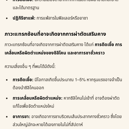
และได้มาตรฐาน
ปฏิกิริยาแพ้:
การแพ้สารในฟิลเลอร์หรือยาชา
ภาวะแทรกซ้อนที่อาจเกิดจากการผ่าตัดเสริมคาง
ภาวะแทรกซ้อนที่อาจเกิดจากการผ่าตัดเสริมคาง ได้แก่
การติดเชื้อ การ
เคลื่อนหรือผิดตำแหน่งของซิลิโคน และอาการชาชั่วคราว
ความเสี่ยงอื่น ๆ ที่พบได้มีดังนี้:
การติดเชื้อ:
มีโอกาสเกิดขึ้นประมาณ 1–5% หากรุนแรงอาจจำเป็น
ต้องนำซิลิโคนออก
การเคลื่อนหรือผิดตำแหน่ง:
หากซิลิโคนไม่เข้าที่ อาจต้องผ่าตัด
แก้ไขเพื่อจัดตำแหน่งใหม่
อาการชา:
อาจเกิดอาการชาบริเวณเส้นประสาทคางชั่วคราว ซึ่งโดย
ส่วนใหญ่มักจะหายได้เองภายในไม่กี่สัปดาห์