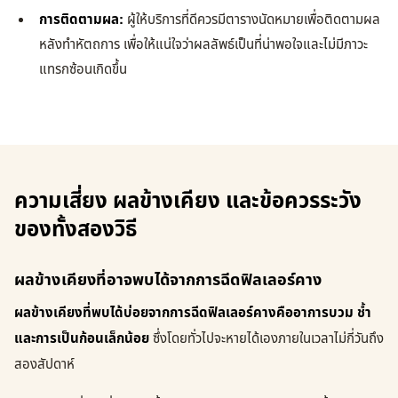
การติดตามผล:
ผู้ให้บริการที่ดีควรมีตารางนัดหมายเพื่อติดตามผล
หลังทำหัตถการ เพื่อให้แน่ใจว่าผลลัพธ์เป็นที่น่าพอใจและไม่มีภาวะ
แทรกซ้อนเกิดขึ้น
ความเสี่ยง ผลข้างเคียง และข้อควรระวัง
ของทั้งสองวิธี
ผลข้างเคียงที่อาจพบได้จากการฉีดฟิลเลอร์คาง
ผลข้างเคียงที่พบได้บ่อยจากการฉีดฟิลเลอร์คางคืออาการบวม ช้ำ
และการเป็นก้อนเล็กน้อย
ซึ่งโดยทั่วไปจะหายได้เองภายในเวลาไม่กี่วันถึง
สองสัปดาห์