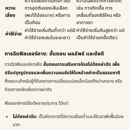
ความเสี่ยงต่ำในทันที เช่น
ความเสี่ยงจากการผ่าตัด
ความ
การอุดตันของเส้นเลือด
เช่น การติดเชื้อ การ
เสี่ยง
(พบได้น้อยมาก) หรือการ
เคลื่อนที่ของซิลิโคน หรือ
เป็นก้อน
อาการชา
ค่าใช้จ่ายเริ่มต้นต่ำกว่า แต่มี
ค่าใช้จ่ายเริ่มต้นสูงกว่า แต่
ค่าใช้จ่าย
ค่าใช้จ่ายสะสมในระยะยาว
เป็นค่าใช้จ่ายครั้งเดียว
การฉีดฟิลเลอร์คาง: ขั้นตอน ผลลัพธ์ และข้อดี
การฉีดฟิลเลอร์คางคือ
ขั้นตอนการเสริมคางโดยไม่ต้องผ่าตัด เพื่อ
ปรับปรุงรูปทรงและเพิ่มความคมชัดให้ใบหน้าอย่างเป็นธรรมชาติ
ซึ่งเหมาะสำหรับผู้ที่ต้องการการเปลี่ยนแปลงเล็กน้อยถึงปานกลาง หรือ
ต้องการหลีกเลี่ยงการผ่าตัด
ฟิลเลอร์คางมีข้อดีหลายประการ ได้แก่:
ไม่ต้องผ่าตัด:
เป็นหัตถการที่มีความเสี่ยงต่ำและใช้เวลาพักฟื้นน้อย
มาก