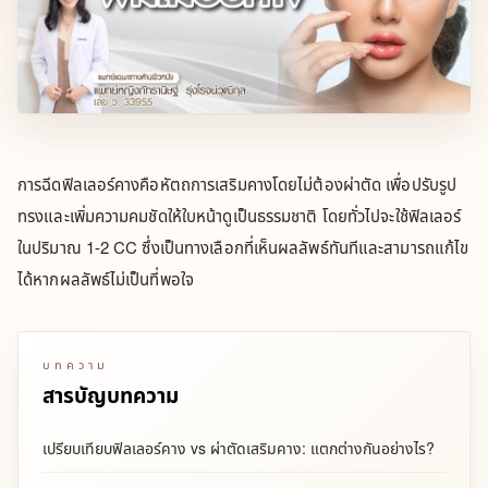
การฉีดฟิลเลอร์คางคือหัตถการเสริมคางโดยไม่ต้องผ่าตัด เพื่อปรับรูป
ทรงและเพิ่มความคมชัดให้ใบหน้าดูเป็นธรรมชาติ โดยทั่วไปจะใช้ฟิลเลอร์
ในปริมาณ 1-2 CC ซึ่งเป็นทางเลือกที่เห็นผลลัพธ์ทันทีและสามารถแก้ไข
ได้หากผลลัพธ์ไม่เป็นที่พอใจ
บทความ
สารบัญบทความ
เปรียบเทียบฟิลเลอร์คาง vs ผ่าตัดเสริมคาง: แตกต่างกันอย่างไร?