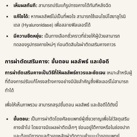
เห็นผลทันที:
สามารถปรับแก้รูปทรงคางได้ทันทีหลังฉีด
แก้ไขได้:
หากผลลัพธ์ไม่เป็นที่พอใจ สามารถใช้เอนไซม์ไฮยาลูโรนิ
เดส (Hyaluronidase) เพื่อสลายฟิลเลอร์ได้
มีความยืดหยุ่น:
เป็นทางเลือกชั่วคราวที่ช่วยให้ผู้ป่วยสามารถ
ทดลองรูปทรงคางใหม่ๆ ก่อนตัดสินใจผ่าตัดเสริมคางถาวร
การผ่าตัดเสริมคาง: ขั้นตอน ผลลัพธ์ และข้อดี
การผ่าตัดเสริมคางเป็นวิธีที่ให้ผลลัพธ์ถาวรและชัดเจน
เหมาะสำหรับผู้
ที่ต้องการปรับแก้โครงสร้างคางอย่างมีนัยสำคัญซึ่งฟิลเลอร์ไม่สามารถ
ทำได้
เพื่อให้เห็นภาพรวม สามารถสรุปขั้นตอน ผลลัพธ์ และข้อดีได้ดังนี้
ขั้นตอน:
เป็นการผ่าตัดโดยศัลยแพทย์ผู้เชี่ยวชาญเพื่อใส่วัสดุเสริม
คางเข้าไป โดยอาจมีแผลผ่าตัดเล็กๆ ซ่อนอยู่ใต้คางหรือในช่องปาก
และต้องมีการดูแลตัวเองหลังผ่าตัดตามคำแนะนำของแพทย์