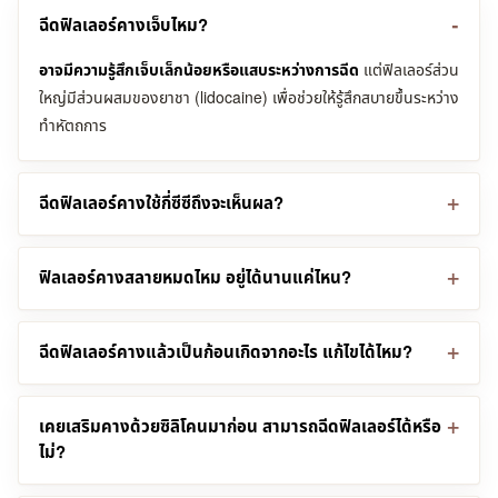
ฉีดฟิลเลอร์คางเจ็บไหม?
อาจมีความรู้สึกเจ็บเล็กน้อยหรือแสบระหว่างการฉีด
แต่ฟิลเลอร์ส่วน
ใหญ่มีส่วนผสมของยาชา (lidocaine) เพื่อช่วยให้รู้สึกสบายขึ้นระหว่าง
ทำหัตถการ
ฉีดฟิลเลอร์คางใช้กี่ซีซีถึงจะเห็นผล?
ฟิลเลอร์คางสลายหมดไหม อยู่ได้นานแค่ไหน?
ฉีดฟิลเลอร์คางแล้วเป็นก้อนเกิดจากอะไร แก้ไขได้ไหม?
เคยเสริมคางด้วยซิลิโคนมาก่อน สามารถฉีดฟิลเลอร์ได้หรือ
ไม่?