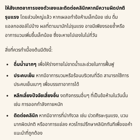
ให้สังเกตอาการของตัวเองและติดต่อคลินิกหากมีความผิดปกติ
รุนแรง
โดยส่วนใหญ่แล้ว หากเผลอทำข้อห้ามเล็กน้อย เช่น ดื่ม
แอลกอฮอล์ไปบ้าง ผลที่ตามมามักไม่รุนแรง อาจมีเพียงรอยช้ำหรือ
อาการบวมเพิ่มขึ้นเล็กน้อย ซึ่งจะหายไปเองในไม่กี่วัน
สิ่งที่ควรทำเบื้องต้นมีดังนี้:
ดื่มน้ำมากๆ
เพื่อให้ร่างกายไม่ขาดน้ำและช่วยในการฟื้นฟู
ประคบเย็น
หากมีอาการบวมหรือร้อนบริเวณที่ฉีด สามารถใช้การ
ประคบเย็นเบาๆ เพื่อบรรเทาอาการได้
หลีกเลี่ยงปัจจัยเสี่ยงอื่น
งดกิจกรรมอื่นๆ ที่เป็นข้อห้ามในวันนั้น
เช่น การออกกำลังกายหนัก
ติดต่อคลินิก
หากมีอาการที่น่ากังวล เช่น ปวดศีรษะรุนแรง, บวม
มากผิดปกติ หรืออาการแย่ลง ควรโทรปรึกษาคลินิกทันทีเพื่อขอคำ
แนะนำที่ถูกต้อง