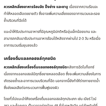
ควรหลีกเลี่ยงอาหารร้อนจัด ปิ้งย่าง และชาบู
เนื่องจากความร้อนจะ
ทำให้หลอดเลือดขยายตัว ซึ่งอาจเพิ่มความเสี่ยงของอาการบวมและรอย
ช้ำบริเวณที่ฉีดได้
แนะนำให้รับประทานอาหารที่มีอุณหภูมิปกติหรืออุ่นเล็กน้อยแทน และ
สามารถกลับมารับประทานอาหารร้อนได้หลังจากผ่านไป 2-3 วัน หรือเมื่อ
อาการบวมเริ่มยุบลงแล้ว
เครื่องดื่มแอลกอฮอล์ทุกชนิด
ควรหลีกเลี่ยงเครื่องดื่มแอลกอฮอล์ทุกชนิด
หลังการฉีดโบท็อกซ์
เนื่องจากแอลกอฮอล์มีฤทธิ์ขยายหลอดเลือด ซึ่งจะเพิ่มความเสี่ยงในการ
เกิดรอยช้ำและอาการบวมบริเวณที่ฉีด นอกจากนี้ยังทำให้ร่างกายขาดน้ำ
ซึ่งส่งผลเสียต่อกระบวนการฟื้นฟูของผิว
โดยทั่วไปแนะนำให้งดเครื่องดื่มแอลกอฮอล์ทุกประเภท เช่น เบียร์ ไวน์
สุรา และค็อกเทล เป็นเวลาอย่างน้อย 48 ชั่วโมงหลังฉีด แต่สำหรับผู้ที่