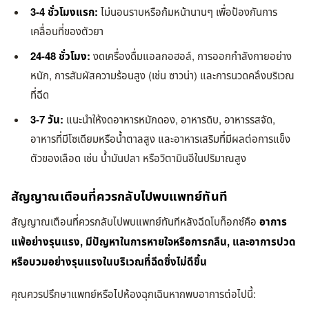
3-4 ชั่วโมงแรก:
ไม่นอนราบหรือก้มหน้านานๆ เพื่อป้องกันการ
เคลื่อนที่ของตัวยา
24-48 ชั่วโมง:
งดเครื่องดื่มแอลกอฮอล์, การออกกำลังกายอย่าง
หนัก, การสัมผัสความร้อนสูง (เช่น ซาวน่า) และการนวดคลึงบริเวณ
ที่ฉีด
3-7 วัน:
แนะนำให้งดอาหารหมักดอง, อาหารดิบ, อาหารรสจัด,
อาหารที่มีโซเดียมหรือน้ำตาลสูง และอาหารเสริมที่มีผลต่อการแข็ง
ตัวของเลือด เช่น น้ำมันปลา หรือวิตามินอีในปริมาณสูง
สัญญาณเตือนที่ควรกลับไปพบแพทย์ทันที
สัญญาณเตือนที่ควรกลับไปพบแพทย์ทันทีหลังฉีดโบท็อกซ์คือ
อาการ
แพ้อย่างรุนแรง, มีปัญหาในการหายใจหรือการกลืน, และอาการปวด
หรือบวมอย่างรุนแรงในบริเวณที่ฉีดซึ่งไม่ดีขึ้น
คุณควรปรึกษาแพทย์หรือไปห้องฉุกเฉินหากพบอาการต่อไปนี้: