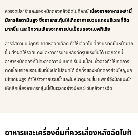
ควรงดปลาร้าและของหมักดองหลังฉีดโบท็อกซ์
เนื่องจากอาหารเหล่านี้
มีสารฮีสตามีนสูง ซึ่งอาจกระตุ้นให้เกิดอาการบวมแดงบริเวณที่ฉีด
มากขึ้น และมีความเสี่ยงจากการปนเปื้อนของแบคทีเรีย
สารฮีสตามีนมีฤทธิ์ขยายหลอดเลือด ทำให้เลือดไปเลี้ยงบริเวณใบหน้ามาก
ขึ้น ส่งผลให้รอยแดงและอาการบวมหลังฉีดรุนแรงขึ้นได้ นอกจากนี้
อาหารหมักดองที่ไม่สะอาดอาจมีแบคทีเรียปนเปื้อน ซึ่งอาจทำให้เกิดการ
ติดเชื้อบริเวณรอยเข็มที่ยังปิดไม่สนิทได้ อีกทั้งของหมักดองส่วนใหญ่มัก
มีโซเดียมสูง ทำให้ร่างกายบวมน้ำและใบหน้าดูบวมขึ้น แพทย์จึงมักแนะนำ
ให้หลีกเลี่ยงอาหารกลุ่มนี้เป็นเวลาอย่างน้อย 3 วันหลังการฉีด
อาหารและเครื่องดื่มที่ควรเลี่ยงหลังฉีดโบท็