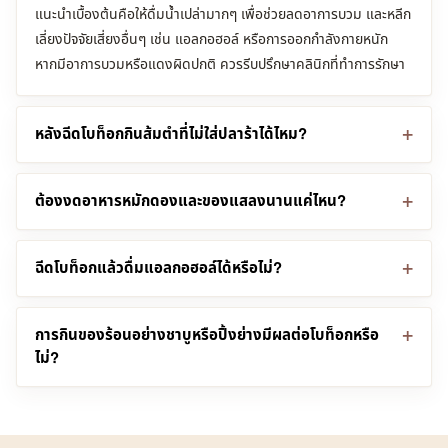
แนะนำเบื้องต้นคือให้ดื่มน้ำเปล่ามากๆ เพื่อช่วยลดอาการบวม และหลีก
เลี่ยงปัจจัยเสี่ยงอื่นๆ เช่น แอลกอฮอล์ หรือการออกกำลังกายหนัก
หากมีอาการบวมหรือแดงผิดปกติ ควรรีบปรึกษาคลินิกที่ทำการรักษา
หลังฉีดโบท็อกกินส้มตำที่ไม่ใส่ปลาร้าได้ไหม?
ต้องงดอาหารหมักดองและของแสลงนานแค่ไหน?
ฉีดโบท็อกแล้วดื่มแอลกอฮอล์ได้หรือไม่?
การกินของร้อนอย่างชาบูหรือปิ้งย่างมีผลต่อโบท็อกหรือ
ไม่?