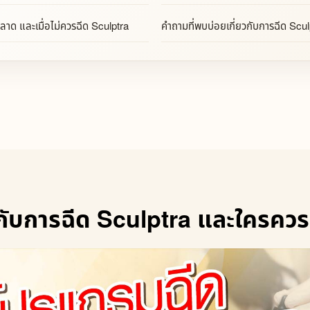
พลาด และเมื่อไม่ควรฉีด Sculptra
คำถามที่พบบ่อยเกี่ยวกับการฉีด Scul
ับการฉีด Sculptra และใครควรเ