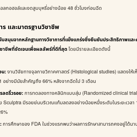
แอลกอฮอล์และงดสูบบุหรี่อย่างน้อย 48 ชั่วโมงก่อนฉีด
การ และมาตรฐานวิชาชีพ
นับสนุนจากหลักฐานทางวิชาการที่แข็งแกร่งซึ่งยืนยันประสิทธิภาพแล
พที่ชัดเจนเพื่อผลลัพธ์ที่ดีที่สุด
โดยมีรายละเอียดดังนี้
จน:
งานวิจัยทางจุลกายวิภาคศาสตร์ (Histological studies) แสดงให้เห็น
1 อย่างมีนัยสำคัญถึง 66% หลังจากฉีดไป 3 เดือน
รลดริ้วรอย:
การทดลองทางคลินิกแบบสุ่ม (Randomized clinical trial) 
วย Sculptra มีรอยย่นบริเวณแก้มลดลงอย่างน้อยหนึ่งระดับในระยะเวลา 1
 26%
:
การศึกษาของ FDA ในช่วงแรกพบว่าผลการรักษาสามารถคงอยู่ได้นานถ