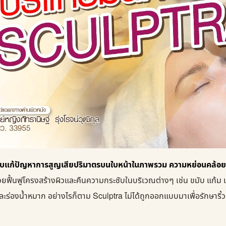
ับแก้ปัญหาการสูญเสียปริมาตรบนใบหน้าในภาพรวม ความหย่อนคล้อยข
ยฟื้นฟูโครงสร้างผิวและคืนความกระชับในบริเวณต่างๆ เช่น ขมับ แก้ม
ละร่องน้ำหมาก อย่างไรก็ตาม Sculptra ไม่ได้ถูกออกแบบมาเพื่อรักษาริ้วรอ