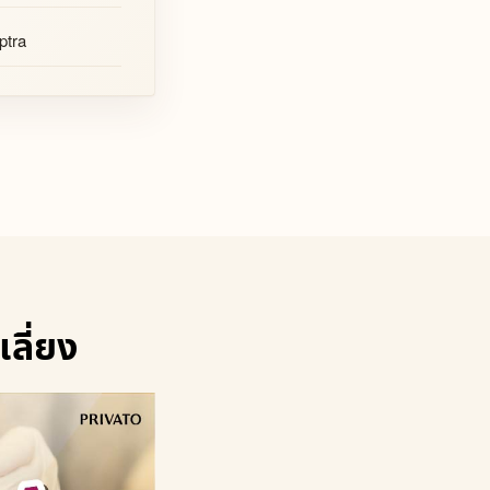
ptra
ลี่ยง