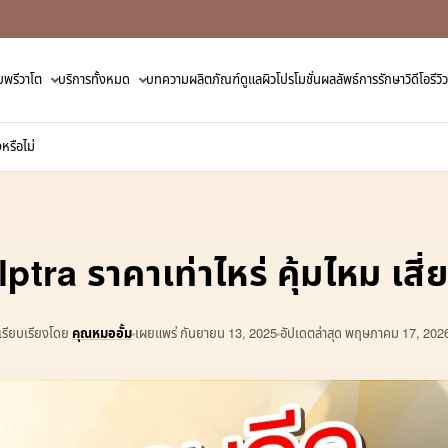
ับพรีวาโต
บริการทั้งหมด
บทความ
ผลิตภัณฑ์ดูแลผิว
โปรโมชั่น
ผลลัพธ์การรักษา
วิดีโอรี
งหรือไม่
ฉีด sculptra ราคาเท่าไหร่ ค
เรียบเรียงโดย
คุณหมออั้ม
เผยแพร่
กันยายน 13, 2025
อัปเดตล่าสุด พฤษภาคม 17, 202