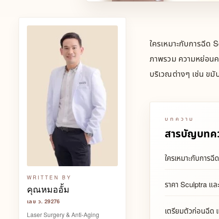
ใครเหมาะกับการฉีด S
ภาพรวม ความหย่อนคล้
บริเวณต่างๆ เช่น ขมั
บทความ
สารบัญบทค
ใครเหมาะกับการฉีด
WRITTEN BY
ราคา Sculptra แล
คุณหมออั้ม
เลข ว. 29276
เตรียมตัวก่อนฉีด
Laser Surgery & Anti-Aging