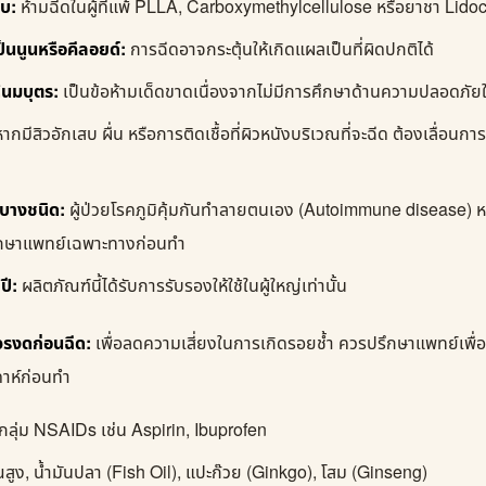
อบ:
ห้ามฉีดในผู้ที่แพ้ PLLA, Carboxymethylcellulose หรือยาชา Lido
เป็นนูนหรือคีลอยด์:
การฉีดอาจกระตุ้นให้เกิดแผลเป็นที่ผิดปกติได้
้นมบุตร:
เป็นข้อห้ามเด็ดขาดเนื่องจากไม่มีการศึกษาด้านความปลอดภัยใน
ากมีสิวอักเสบ ผื่น หรือการติดเชื้อที่ผิวหนังบริเวณที่จะฉีด ต้องเลื่อน
ัวบางชนิด:
ผู้ป่วยโรคภูมิคุ้มกันทำลายตนเอง (Autoimmune disease) หร
รึกษาแพทย์เฉพาะทางก่อนทำ
ปี:
ผลิตภัณฑ์นี้ได้รับการรับรองให้ใช้ในผู้ใหญ่เท่านั้น
วรงดก่อนฉีด:
เพื่อลดความเสี่ยงในการเกิดรอยช้ำ ควรปรึกษาแพทย์เพื่
ดาห์ก่อนทำ
ลุ่ม NSAIDs เช่น Aspirin, Ibuprofen
ณสูง, น้ำมันปลา (Fish Oil), แปะก๊วย (Ginkgo), โสม (Ginseng)