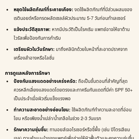
หยุดใช้ผลิตภัณฑ์ที่ระคายเคือง:
งดใช้ผลิตภัณฑ์ที่มีส่วนผสมของ
เรตินอยด์หรือกรดผลัดเซลล์ผิวประมาณ 5-7 วันก่อนทำเลเซอร์
แจ้งประวัติสุขภาพ:
หากมีประวัติเป็นโรคเริม แพทย์อาจให้ยาต้าน
ไวรัสเพื่อป้องกันการกำเริบ
เตรียมผิวในวันรักษา:
มาถึงคลินิกด้วยใบหน้าที่สะอาดปราศจาก
เครื่องสำอางหรือโลชั่น
การดูแลหลังการรักษา
ป้องกันแสงแดดอย่างเคร่งครัด:
ถือเป็นขั้นตอนที่สำคัญที่สุด
ควรหลีกเลี่ยงแสงแดดโดยตรงและทาครีมกันแดดที่มีค่า SPF 50+
เป็นประจำเมื่อผิวเริ่มแข็งแรงพอ
ทำความสะอาดอย่างอ่อนโยน:
ใช้ผลิตภัณฑ์ทำความสะอาดที่อ่อน
โยน หรือเพียงน้ำเปล่า/น้ำเกลือในช่วง 2-3 วันแรก
รักษาความชุ่มชื้น:
ทามอยส์เจอไรเซอร์หรือขี้ผึ้ง (เช่น ปิโตรเลียม
เจล) ตามคำแนะนำของแพทย์เพื่อช่วยให้ผิวฟื้นตัวและคงความชุ่มชื้น