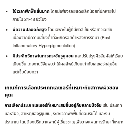
ใช้เวลาพักฟื้นสั้นมาก
โดยมีเพียงรอยแดงเล็กน้อยที่มักหายไป
ภายใน 24-48 ชั่วโมง
มีความปลอดภัยสูง
โดยเฉพาะในผู้ที่มีผิวสีเข้มหรือชาวเอเชีย
เนื่องจากมีความเสี่ยงต่ำที่จะเกิดรอยดำหลังการรักษา (Post-
Inflammatory Hyperpigmentation)
มีประสิทธิภาพในการกระชับรูขุมขน
และปรับปรุงผิวสัมผัสให้เรียบ
เนียนขึ้น โดยงานวิจัยพบว่าให้ผลลัพธ์เทียบเท่ากับเลเซอร์กลุ่มอื่น
แต่เจ็บน้อยกว่า
เกณฑ์การเลือกประเภทเลเซอร์ที่เหมาะกับสภาพผิวของ
คุณ
การเลือกประเภทเลเซอร์ที่เหมาะสมขึ้นอยู่กับหลายปัจจัย
เช่น ประเภท
และสีผิว, สาเหตุของรูขุมขน, ระยะเวลาพักฟื้นที่ยอมรับได้ และงบ
ประมาณ โดยต้องปรึกษาแพทย์ผู้เชี่ยวชาญเพื่อวางแผนการรักษาที่เหมาะ