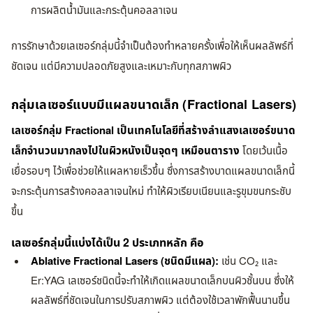
การผลิตน้ำมันและกระตุ้นคอลลาเจน
การรักษาด้วยเลเซอร์กลุ่มนี้จำเป็นต้องทำหลายครั้งเพื่อให้เห็นผลลัพธ์ที่
ชัดเจน แต่มีความปลอดภัยสูงและเหมาะกับทุกสภาพผิว
กลุ่มเลเซอร์แบบมีแผลขนาดเล็ก (Fractional Lasers)
เลเซอร์กลุ่ม Fractional เป็นเทคโนโลยีที่สร้างลำแสงเลเซอร์ขนาด
เล็กจำนวนมากลงไปในผิวหนังเป็นจุดๆ เหมือนตาราง
โดยเว้นเนื้อ
เยื่อรอบๆ ไว้เพื่อช่วยให้แผลหายเร็วขึ้น ซึ่งการสร้างบาดแผลขนาดเล็กนี้
จะกระตุ้นการสร้างคอลลาเจนใหม่ ทำให้ผิวเรียบเนียนและรูขุมขนกระชับ
ขึ้น
เลเซอร์กลุ่มนี้แบ่งได้เป็น 2 ประเภทหลัก คือ
Ablative Fractional Lasers (ชนิดมีแผล):
เช่น CO₂ และ
Er:YAG เลเซอร์ชนิดนี้จะทำให้เกิดแผลขนาดเล็กบนผิวชั้นบน ซึ่งให้
ผลลัพธ์ที่ชัดเจนในการปรับสภาพผิว แต่ต้องใช้เวลาพักฟื้นนานขึ้น