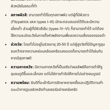
ผิวหนังในขณะที่ทำ
สภาพผิวสี:
สามารถทำได้ในทุกสภาพผิว แต่ผู้ที่มีผิวขาว
(Fitzpatrick skin types I–III) มักจะตอบสนองได้ดีและมีความ
เสี่ยงต่ำ ส่วนผู้ที่มีผิวสีเข้ม (types IV–VI) ก็สามารถทำได้ แต่ต้อง
ใช้ความระมัดระวังในการตั้งค่าพลังงานเพื่อลดความเสี่ยงของรอยดำ
ช่วงวัย:
โดยทั่วไปอยู่ในช่วงอายุ 20-50 ปี แต่ผู้สูงวัยที่มีปัญหารูขุม
ขนกว้างจากความหย่อนคล้อยหรือแสงแดดก็สามารถทำได้เช่นกัน
หากมีสุขภาพดี
ความคาดหวัง:
มีความคาดหวังที่เป็นจริงว่าผลลัพธ์คือการทำให้รู
ขุมขนดูดีขึ้นและเล็กลง แต่ไม่ใช่การกำจัดให้หายไปอย่างสมบูรณ์
ความพร้อม:
ยินดีที่จะเข้ารับการรักษาหลายครั้งและปฏิบัติตามคำ
แนะนำการดูแลผิวหลังทำเลเซอร์อย่างเคร่งครัด