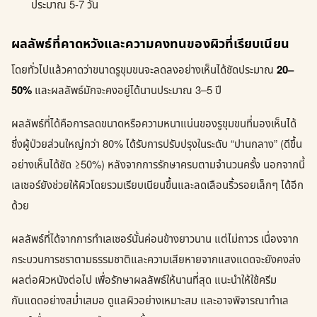
ประมาณ 5-7 วัน
ผลลัพธ์ที่คาดหวังและความคงทนของผิวที่เรียบเนียน
โดยทั่วไปแล้วคาดว่าขนาดรูขุมขนจะลดลงอย่างเห็นได้ชัดประมาณ
20–
50%
และผลลัพธ์มักจะคงอยู่ได้นานประมาณ 3–5 ปี
ผลลัพธ์ที่ได้คือการลดขนาดหรือความหนาแน่นของรูขุมขนที่มองเห็นได้
ซึ่งผู้ป่วยส่วนใหญ่กว่า 80% ได้รับการปรับปรุงในระดับ “ปานกลาง” (ดีขึ้น
อย่างเห็นได้ชัด ≥50%) หลังจากการรักษาครบตามจำนวนครั้ง นอกจากนี้
เลเซอร์ยังช่วยให้ผิวโดยรวมเรียบเนียนขึ้นและลดเลือนริ้วรอยเล็กๆ ได้อีก
ด้วย
ผลลัพธ์ที่ได้จากการทำเลเซอร์นั้นค่อนข้างยาวนาน แต่ไม่ถาวร เนื่องจาก
กระบวนการชราตามธรรมชาติและความเสียหายจากแสงแดดจะยังคงส่ง
ผลต่อผิวหนังต่อไป เพื่อรักษาผลลัพธ์ให้นานที่สุด แนะนำให้ใช้ครีม
กันแดดอย่างสม่ำเสมอ ดูแลผิวอย่างเหมาะสม และอาจพิจารณาทำเล