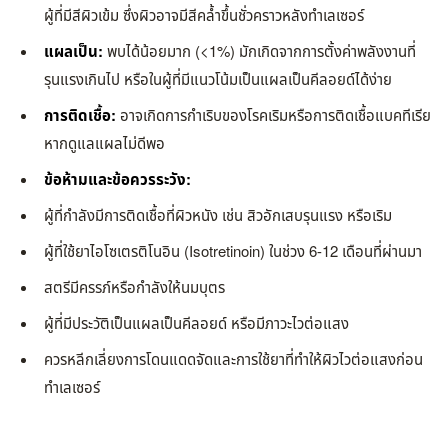
ผู้ที่มีสีผิวเข้ม ซึ่งผิวอาจมีสีคล้ำขึ้นชั่วคราวหลังทำเลเซอร์
แผลเป็น:
พบได้น้อยมาก (<1%) มักเกิดจากการตั้งค่าพลังงานที่
รุนแรงเกินไป หรือในผู้ที่มีแนวโน้มเป็นแผลเป็นคีลอยด์ได้ง่าย
การติดเชื้อ:
อาจเกิดการกำเริบของโรคเริมหรือการติดเชื้อแบคทีเรีย
หากดูแลแผลไม่ดีพอ
ข้อห้ามและข้อควรระวัง:
ผู้ที่กำลังมีการติดเชื้อที่ผิวหนัง เช่น สิวอักเสบรุนแรง หรือเริม
ผู้ที่ใช้ยาไอโซเตรติโนอิน (Isotretinoin) ในช่วง 6-12 เดือนที่ผ่านมา
สตรีมีครรภ์หรือกำลังให้นมบุตร
ผู้ที่มีประวัติเป็นแผลเป็นคีลอยด์ หรือมีภาวะไวต่อแสง
ควรหลีกเลี่ยงการโดนแดดจัดและการใช้ยาที่ทำให้ผิวไวต่อแสงก่อน
ทำเลเซอร์