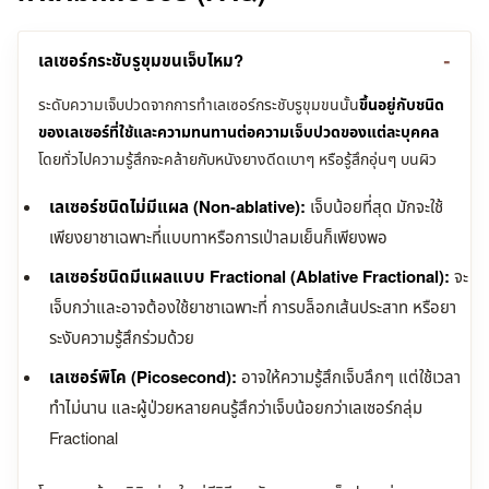
เลเซอร์กระชับรูขุมขนเจ็บไหม?
ระดับความเจ็บปวดจากการทำเลเซอร์กระชับรูขุมขนนั้น
ขึ้นอยู่กับชนิด
ของเลเซอร์ที่ใช้และความทนทานต่อความเจ็บปวดของแต่ละบุคคล
โดยทั่วไปความรู้สึกจะคล้ายกับหนังยางดีดเบาๆ หรือรู้สึกอุ่นๆ บนผิว
เลเซอร์ชนิดไม่มีแผล (Non-ablative):
เจ็บน้อยที่สุด มักจะใช้
เพียงยาชาเฉพาะที่แบบทาหรือการเป่าลมเย็นก็เพียงพอ
เลเซอร์ชนิดมีแผลแบบ Fractional (Ablative Fractional):
จะ
เจ็บกว่าและอาจต้องใช้ยาชาเฉพาะที่ การบล็อกเส้นประสาท หรือยา
ระงับความรู้สึกร่วมด้วย
เลเซอร์พิโค (Picosecond):
อาจให้ความรู้สึกเจ็บลึกๆ แต่ใช้เวลา
ทำไม่นาน และผู้ป่วยหลายคนรู้สึกว่าเจ็บน้อยกว่าเลเซอร์กลุ่ม
Fractional