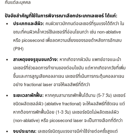
กับแต่ละบุคคล
ปัจจัยสำคัญที่ใช้ในการพิจารณาเลือกประเภทเลเซอร์ ได้แก่:
ประเภทและสีผิว:
คนผิวขาวมักทนต่อเลเซอร์ที่รุนแรงได้ดีกว่า ใน
ขณะที่คนผิวคล้ำควรใช้เลเซอร์ที่อ่อนโยนกว่า เช่น non-ablative
หรือ picosecond เพื่อลดความเสี่ยงของรอยดำหลังการอักเสบ
(PIH)
สาเหตุของรูขุมขนกว้าง:
หากเกิดจากผิวมัน แพทย์อาจแนะนำ
เลเซอร์ที่ช่วยลดการทำงานของต่อมไขมัน แต่หากเกิดจากวัยที่เพิ่ม
ขึ้นและการสูญเสียคอลลาเจน เลเซอร์ที่เน้นการกระตุ้นคอลลาเจน
อย่าง fractional laser อาจให้ผลลัพธ์ที่ดีกว่า
ระยะเวลาพักฟื้น:
หากคุณสามารถพักฟื้นได้นาน (5-7 วัน) เลเซอร์
ชนิดผลัดเซลล์ผิว (ablative fractional) จะให้ผลลัพธ์ที่ชัดเจน แต่
หากต้องการพักฟื้นน้อย (1-3 วัน) เลเซอร์ชนิดไม่ผลัดเซลล์ผิว
(non-ablative) หรือ picosecond laser จะเป็นทางเลือกที่ดีกว่า
งบประมาณ:
เลเซอร์ชนิดรุนแรงอาจมีค่าใช้จ่ายต่อครั้งสูงแต่