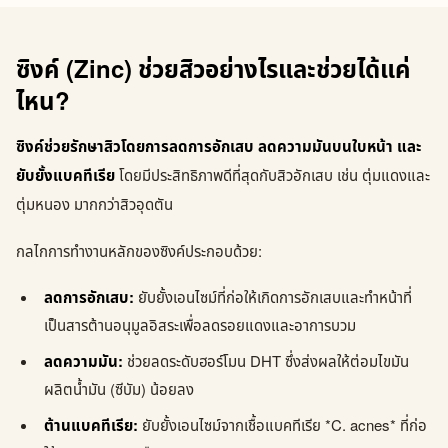
ซิงค์ (Zinc) ช่วยสิวอย่างไรและช่วยได้แค่
ไหน?
ซิงค์ช่วยรักษาสิวโดยการลดการอักเสบ ลดความมันบนใบหน้า และ
ยับยั้งแบคทีเรีย
โดยมีประสิทธิภาพดีที่สุดกับสิวอักเสบ เช่น ตุ่มแดงและ
ตุ่มหนอง มากกว่าสิวอุดตัน
กลไกการทำงานหลักของซิงค์ประกอบด้วย:
ลดการอักเสบ:
ยับยั้งเอนไซม์ที่ก่อให้เกิดการอักเสบและทำหน้าที่
เป็นสารต้านอนุมูลอิสระเพื่อลดรอยแดงและอาการบวม
ลดความมัน:
ช่วยลดระดับฮอร์โมน DHT ซึ่งส่งผลให้ต่อมไขมัน
ผลิตน้ำมัน (ซีบัม) น้อยลง
ต้านแบคทีเรีย:
ยับยั้งเอนไซม์จากเชื้อแบคทีเรีย *C. acnes* ที่ก่อ