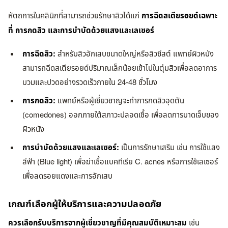
หัตถการในคลินิกที่สามารถช่วยรักษาสิวได้แก่
การฉีดสเตียรอยด์เฉพาะ
ที่ การกดสิว และการบำบัดด้วยแสงและเลเซอร์
การฉีดสิว:
สำหรับสิวอักเสบขนาดใหญ่หรือสิวซีสต์ แพทย์ผิวหนัง
สามารถฉีดสเตียรอยด์ปริมาณเล็กน้อยเข้าไปในตุ่มสิวเพื่อลดอาการ
บวมและปวดอย่างรวดเร็วภายใน 24-48 ชั่วโมง
การกดสิว:
แพทย์หรือผู้เชี่ยวชาญจะทำการกดสิวอุดตัน
(comedones) ออกภายใต้สภาวะปลอดเชื้อ เพื่อลดการบาดเจ็บของ
ผิวหนัง
การบำบัดด้วยแสงและเลเซอร์:
เป็นการรักษาเสริม เช่น การใช้แสง
สีฟ้า (Blue light) เพื่อฆ่าเชื้อแบคทีเรีย C. acnes หรือการใช้เลเซอร์
เพื่อลดรอยแดงและการอักเสบ
เกณฑ์เลือกผู้ให้บริการและความปลอดภัย
ควรเลือกรับบริการจากผู้เชี่ยวชาญที่มีคุณสมบัติเหมาะสม
เช่น