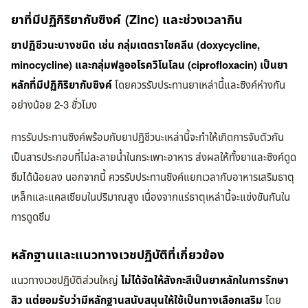
ยาที่มีปฏิกิริยากับซิงค์ (Zinc) และช่วงเวลากิน
ยาปฏิชีวนะบางชนิด เช่น กลุ่มเตตราไซคลีน (doxycycline,
minocycline) และกลุ่มฟลูออโรควิโนโลน (ciprofloxacin) เป็นยา
หลักที่มีปฏิกิริยากับซิงค์
โดยควรรับประทานยาเหล่านี้และซิงค์ห่างกัน
อย่างน้อย 2-3 ชั่วโมง
การรับประทานซิงค์พร้อมกับยาปฏิชีวนะเหล่านี้จะทำให้เกิดการจับตัวกัน
เป็นสารประกอบที่ไม่ละลายน้ำในกระเพาะอาหาร ส่งผลให้ทั้งยาและซิงค์ดูด
ซึมได้น้อยลง นอกจากนี้ ควรรับประทานซิงค์แยกเวลากับอาหารเสริมธาตุ
เหล็กและแคลเซียมในปริมาณสูง เนื่องจากแร่ธาตุเหล่านี้จะแข่งขันกันใน
การดูดซึม
หลักฐานและแนวทางเวชปฏิบัติที่เกี่ยวข้อง
แนวทางเวชปฏิบัติส่วนใหญ่
ไม่ได้จัดให้สังกะสีเป็นยาหลักในการรักษา
สิว แต่ยอมรับว่ามีหลักฐานสนับสนุนให้ใช้เป็นทางเลือกเสริม
โดย