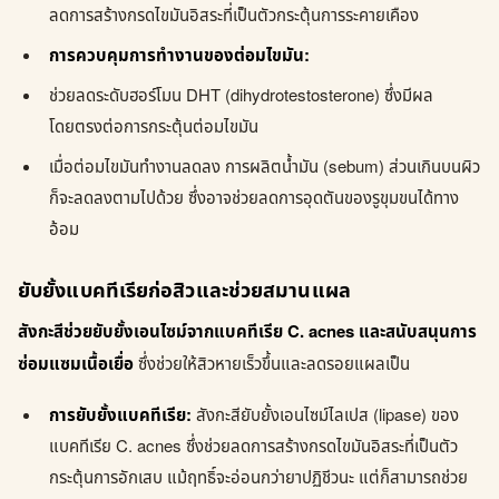
ลดการสร้างกรดไขมันอิสระที่เป็นตัวกระตุ้นการระคายเคือง
การควบคุมการทำงานของต่อมไขมัน:
ช่วยลดระดับฮอร์โมน DHT (dihydrotestosterone) ซึ่งมีผล
โดยตรงต่อการกระตุ้นต่อมไขมัน
เมื่อต่อมไขมันทำงานลดลง การผลิตน้ำมัน (sebum) ส่วนเกินบนผิว
ก็จะลดลงตามไปด้วย ซึ่งอาจช่วยลดการอุดตันของรูขุมขนได้ทาง
อ้อม
ยับยั้งแบคทีเรียก่อสิวและช่วยสมานแผล
สังกะสีช่วยยับยั้งเอนไซม์จากแบคทีเรีย C. acnes และสนับสนุนการ
ซ่อมแซมเนื้อเยื่อ
ซึ่งช่วยให้สิวหายเร็วขึ้นและลดรอยแผลเป็น
การยับยั้งแบคทีเรีย:
สังกะสียับยั้งเอนไซม์ไลเปส (lipase) ของ
แบคทีเรีย C. acnes ซึ่งช่วยลดการสร้างกรดไขมันอิสระที่เป็นตัว
กระตุ้นการอักเสบ แม้ฤทธิ์จะอ่อนกว่ายาปฏิชีวนะ แต่ก็สามารถช่วย