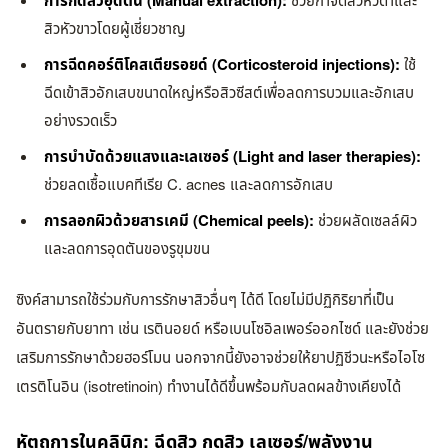
การกดสิวอุดตัน (Manual extraction):
ช่วยกำจัดสิวหัวดำและ
สิวหัวขาวโดยผู้เชี่ยวชาญ
การฉีดคอร์ติโคสเตียรอยด์ (Corticosteroid injections):
ใช้
ฉีดเข้าสิวอักเสบขนาดใหญ่หรือสิวซีสต์เพื่อลดการบวมและอักเสบ
อย่างรวดเร็ว
การบำบัดด้วยแสงและเลเซอร์ (Light and laser therapies):
ช่วยลดเชื้อแบคทีเรีย C. acnes และลดการอักเสบ
การลอกผิวด้วยสารเคมี (Chemical peels):
ช่วยผลัดเซลล์ผิว
และลดการอุดตันของรูขุมขน
ซิงค์สามารถใช้ร่วมกับการรักษาสิวอื่นๆ ได้ดี โดยไม่มีปฏิกิริยาที่เป็น
อันตรายกับยาทา เช่น เรตินอยด์ หรือเบนโซอิลเพอร์ออกไซด์ และยังช่วย
เสริมการรักษาด้วยฮอร์โมน นอกจากนี้ยังอาจช่วยให้ยาปฏิชีวนะหรือไอโซ
เตรติโนอิน (isotretinoin) ทำงานได้ดีขึ้นพร้อมกับลดผลข้างเคียงได้
หัตถการในคลินิก: ฉีดสิว กดสิว เลเซอร์/พลังงาน