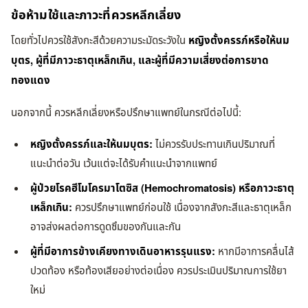
ข้อห้ามใช้และภาวะที่ควรหลีกเลี่ยง
โดยทั่วไปควรใช้สังกะสีด้วยความระมัดระวังใน
หญิงตั้งครรภ์หรือให้นม
บุตร, ผู้ที่มีภาวะธาตุเหล็กเกิน, และผู้ที่มีความเสี่ยงต่อการขาด
ทองแดง
นอกจากนี้ ควรหลีกเลี่ยงหรือปรึกษาแพทย์ในกรณีต่อไปนี้:
หญิงตั้งครรภ์และให้นมบุตร:
ไม่ควรรับประทานเกินปริมาณที่
แนะนำต่อวัน เว้นแต่จะได้รับคำแนะนำจากแพทย์
ผู้ป่วยโรคฮีโมโครมาโตซิส (Hemochromatosis) หรือภาวะธาตุ
เหล็กเกิน:
ควรปรึกษาแพทย์ก่อนใช้ เนื่องจากสังกะสีและธาตุเหล็ก
อาจส่งผลต่อการดูดซึมของกันและกัน
ผู้ที่มีอาการข้างเคียงทางเดินอาหารรุนแรง:
หากมีอาการคลื่นไส้
ปวดท้อง หรือท้องเสียอย่างต่อเนื่อง ควรประเมินปริมาณการใช้ยา
ใหม่