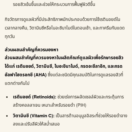
รอยสิวเข้มขึ้นและช่วยให้กระบวนการฟื้นฟูผิวดีขึ้น
กิจวัตรการดูแลผิวที่มีประสิทธิภาพมักประกอบด้วยการใช้เรตินอยด์ใน
เวลากลางคืน, วิตามินซีหรือไนอะซินาไมด์ในตอนเช้า, และทาครีมกันแดด
ทุกวัน
ส่วนผสมสำคัญที่ควรมองหา
ส่วนผสมสำคัญที่ควรมองหาในผลิตภัณฑ์ดูแลผิวเพื่อรักษารอยสิว
ได้แก่ เรตินอยด์, วิตามินซี, ไนอะซินาไมด์, กรดอะซีลาอิก, และกรด
อัลฟาไฮดรอกซี (AHA)
ซึ่งแต่ละชนิดมีคุณสมบัติในการดูแลรอยสิวที่
แตกต่างกันไป
เรตินอยด์ (Retinoids):
ช่วยเร่งการผลัดเซลล์ผิวและกระตุ้นการ
สร้างคอลลาเจน เหมาะสำหรับรอยดำ (PIH)
วิตามินซี (Vitamin C):
เป็นสารต้านอนุมูลอิสระที่ช่วยให้รอยดำจาง
ลงและปรับสีผิวให้สม่ำเสมอ