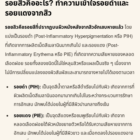
รอยสิวคืออะไร? ทำความเข้าใจรอยดำและ
รอยแดงจากสิว
รอยสิวคือรอยสีที่ปรากฏบนผิวหนังหลังจากสิวอักเสบหายแล้ว
โดย
แบ่งเป็นรอยดำ (Post-Inflammatory Hyperpigmentation หรือ PIH)
ที่เกิดจากการผลิตเม็ดสีเมลานินมากเกินไป และรอยแดง (Post-
Inflammatory Erythema หรือ PIE) ที่เกิดจากความเสียหายของหลอด
เลือดฝอย รอยทั้งสองชนิดนี้ไม่ใช่หลุมสิวหรือแผลเป็นจริง ๆ เนื่องจาก
ไม่มีการเปลี่ยนแปลงของผิวสัมผัสและสามารถจางหายไปได้เองตามเวลา
รอยดำ (PIH):
เป็นจุดสีน้ำตาลหรือสีดำเรียบไปกับผิว เกิดจากการที่
ผิวผลิตเม็ดสีเมลานินออกมามากเกินไปในระหว่างกระบวนการรักษา
การอักเสบ มักพบได้บ่อยในผู้ที่มีสีผิวปานกลางถึงเข้ม
รอยแดง (PIE):
เป็นจุดสีแดงหรือชมพูเรียบไปกับผิว เกิดจาก
หลอดเลือดฝอยใต้ผิวหนังขยายตัวหรือได้รับความเสียหายจากการ
อักเสบ มักพบได้บ่อยในผู้ที่มีสีผิวขาว และเมื่อกดลงไปรอยแดงอาจ