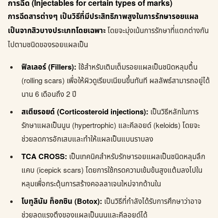
การฉีด (Injectables for certain types of marks)
การฉีดสารต่างๆ เป็นวิธีที่มีประสิทธิภาพสูงในการรักษารอยแผล
เป็นจากสิวบางประเภทโดยเฉพาะ
โดยจะมุ่งเน้นการรักษาที่แตกต่างกัน
ไปตามชนิดของรอยแผลเป็น
ฟิลเลอร์ (Fillers):
ใช้สำหรับเติมเต็มรอยแผลเป็นชนิดหลุมตื้น
(rolling scars) เพื่อให้ผิวดูเรียบเนียนขึ้นทันที ผลลัพธ์สามารถอยู่ได้
นาน 6 เดือนถึง 2 ปี
สเตียรอยด์ (Corticosteroid injections):
เป็นวิธีหลักในการ
รักษาแผลเป็นนูน (hypertrophic) และคีลอยด์ (keloids) โดยจะ
ช่วยลดการอักเสบและทำให้แผลเป็นแบนราบลง
TCA CROSS:
เป็นเทคนิคสำหรับรักษารอยแผลเป็นชนิดหลุมลึก
แคบ (icepick scars) โดยการใช้กรดความเข้มข้นสูงแต้มลงไปใน
หลุมเพื่อกระตุ้นการสร้างคอลลาเจนใหม่จากด้านใน
โบทูลินัม ท็อกซิน (Botox):
เป็นวิธีที่กำลังได้รับการศึกษาว่าอาจ
ช่วยลดแรงตึงของแผลเป็นนูนและคีลอยด์ได้