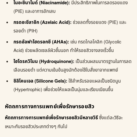
ไนอะซินาไมด์ (Niacinamide):
มีประสิทธิภาพในการลดรอยแดง
(PIE) และอาการอักเสบ
กรดอะซีลาอิก (Azelaic Acid):
ช่วยลดทั้งรอยแดง (PIE) และ
รอยดำ (PIH)
กรดอัลฟาไฮดรอกซี (AHAs):
เช่น กรดไกลโคลิก (Glycolic
Acid) ช่วยผลัดเซลล์ผิวชั้นนอก ทำให้รอยสิวจางลงเร็วขึ้น
ไฮโดรควิโนน (Hydroquinone):
เป็นส่วนผสมมาตรฐานในการลด
เลือนรอยดำ แต่ความเข้มข้นสูงมักต้องใช้ใบสั่งยาจากแพทย์
ซิลิโคนเจล (Silicone Gels):
ใช้สำหรับรอยแผลเป็นชนิดนูน
(Hypertrophic) เพื่อช่วยให้แผลเป็นนุ่มและเรียบเนียนขึ้น
หัตถการทางการแพทย์เพื่อรักษารอยสิว
หัตถการทางการแพทย์เพื่อรักษารอยสิวมีหลายวิธี
ซึ่งแต่ละวิธีจะ
เหมาะกับรอยสิวประเภทต่างๆ กันไป