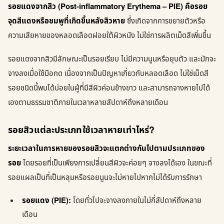
รอยแดงจากสิว (Post-inflammatory Erythema – PIE) คือรอย
จุดสีแดงหรือชมพูที่เกิดขึ้นหลังสิวหาย
ซึ่งเกิดจากการขยายตัวหรือ
ความเสียหายของหลอดเลือดฝอยใต้ผิวหนัง ไม่ใช่การผลิตเม็ดสีเพิ่มขึ้น
รอยแดงจากสิวมีลักษณะเป็นรอยเรียบ ไม่มีความนูนหรือยุบตัว และมักจะ
จางลงเมื่อใช้มือกด เนื่องจากเป็นปัญหาเกี่ยวกับหลอดเลือด ไม่ใช่เม็ดสี
รอยชนิดนี้พบได้บ่อยในผู้ที่มีสีผิวค่อนข้างขาว และสามารถจางหายไปได้
เองตามธรรมชาติภายในเวลาหลายสัปดาห์ถึงหลายเดือน
รอยสิวแต่ละประเภทใช้เวลาหายเท่าไหร่?
ระยะเวลาในการหายของรอยสิวจะแตกต่างกันไปตามประเภทของ
รอย
โดยรอยที่เป็นเพียงการเปลี่ยนสีผิวจะค่อยๆ จางลงได้เอง ในขณะที่
รอยแผลเป็นที่เป็นหลุมหรือรอยนูนจะไม่หายไปหากไม่ได้รับการรักษา
รอยแดง (PIE):
โดยทั่วไปจะจางลงภายในไม่กี่สัปดาห์ถึงหลาย
เดือน