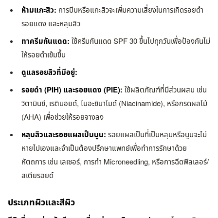
ห้ามแกะสิว:
การบีบหรือแกะสิวจะเพิ่มความเสี่ยงในการเกิดรอยดำ
รอยแดง และหลุมสิว
ทาครีมกันแดด:
ใช้ครีมกันแดด SPF 30 ขึ้นไปทุกวันเพื่อป้องกันไม่
ให้รอยดำเข้มขึ้น
ดูแลรอยสิวที่มีอยู่:
รอยดำ (PIH) และรอยแดง (PIE):
ใช้ผลิตภัณฑ์ที่มีส่วนผสม เช่น
วิตามินซี, เรตินอยด์, ไนอะซินาไมด์ (Niacinamide), หรือกรดผลไม้
(AHA) เพื่อช่วยให้รอยจางลง
หลุมสิวและรอยแผลเป็นนูน:
รอยแผลเป็นที่เป็นหลุมหรือนูนจะไม่
หายไปเองและจำเป็นต้องปรึกษาแพทย์เพื่อทำการรักษาด้วย
หัตถการ เช่น เลเซอร์, การทำ Microneedling, หรือการฉีดฟิลเลอร์/
สเตียรอยด์
ประเภทผิวและสีผิว