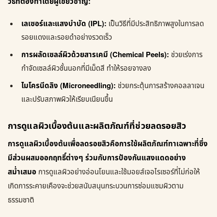
วิธีที่ต้องทำโดยผู้เชี่ยวชาญ:
เลเซอร์และแสงบำบัด (IPL):
เป็นวิธีที่มีประสิทธิภาพสูงในการลด
รอยแดงและรอยดำอย่างรวดเร็ว
การผลัดเซลล์ผิวด้วยสารเคมี (Chemical Peels):
ช่วยเร่งการ
กำจัดเซลล์ผิวชั้นนอกที่มีเม็ดสี ทำให้รอยจางลง
ไมโครนีดลิง (Microneedling):
ช่วยกระตุ้นการสร้างคอลลาเจน
และปรับสภาพผิวให้เรียบเนียนขึ้น
การดูแลผิวเบื้องต้นและผลิตภัณฑ์ที่ช่วยลดรอยสิว
การดูแลผิวเบื้องต้นเพื่อลดรอยสิวคือการใช้ผลิตภัณฑ์ทาเฉพาะที่ซึ่ง
มีส่วนผสมออกฤทธิ์ต่างๆ ร่วมกับการป้องกันแสงแดดอย่าง
สม่ำเสมอ
การดูแลผิวอย่างอ่อนโยนและใช้มอยส์เจอไรเซอร์ที่ไม่ก่อให้
เกิดการระคายเคืองจะช่วยสนับสนุนกระบวนการซ่อมแซมผิวตาม
ธรรมชาติ