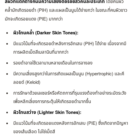
สีผิวที่แตกต่างกันมีความเสี่ยงต่อรอยสิวคนละประเภท
โดยคนผิว
คล้ำมักเกิดรอยดำ (PIH) และแผลเป็นนูนได้ง่ายกว่า ในขณะที่คนผิวขาว
มักจะเกิดรอยแดง (PIE) มากกว่า
ผิวโทนคล้ำ (Darker Skin Tones):
มีแนวโน้มที่จะเกิดรอยดำหลังการอักเสบ (PIH) ได้ง่าย เนื่องจากมี
การผลิตเม็ดสีเมลานินที่มากกว่า
รอยดำอาจใช้เวลานานหลายเดือนในการจางลง
มีความเสี่ยงสูงกว่าในการเกิดแผลเป็นนูน (Hypertrophic) และคี
ลอยด์ (Keloid)
การรักษาด้วยเลเซอร์หรือหัตถการที่รุนแรงต้องทำอย่างระมัดระวัง
เพื่อหลีกเลี่ยงการกระตุ้นให้เกิดรอยดำมากขึ้น
ผิวโทนสว่าง (Lighter Skin Tones):
มีแนวโน้มที่จะเกิดรอยแดงหลังการอักเสบ (PIE) ซึ่งเกิดจากปัญหา
ของเส้นเลือด ไม่ใช่เม็ดสี