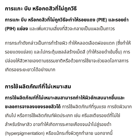
การแกะ บีบ หรือกดสิวที่ไม่ถูกวิธี
การแกะ บีบ หรือกดสิวที่ไม่ถูกวิธีจะทำให้รอยแดง (PIE) และรอยดำ
(PIH) แย่ลง
และเพิ่มความเสี่ยงที่สิวจะกลายเป็นแผลเป็นถาวร
การกระทำดังกล่าวเป็นการทำร้ายผิว ทำให้หลอดเลือดฝอยแตก (ซึ่งทำให้
รอยแดงแย่ลง) และไปกระตุ้นเซลล์สร้างเม็ดสี (ทำให้รอยดำเข้มขึ้น) การ
ปล่อยให้สิวหายเองตามธรรมชาติหรือด้วยการใช้ยาจะช่วยลดโอกาสการ
เกิดรอยระยะยาวได้อย่างมาก
การใช้ผลิตภัณฑ์ที่ไม่เหมาะสม
การใช้ผลิตภัณฑ์ที่ไม่เหมาะสมสามารถทำให้ผิวอักเสบมากขึ้นและ
ชะลอการจางลงของรอยสิวได้
การใช้ผลิตภัณฑ์ที่รุนแรง การขัดผิวมาก
เกินไป หรือการใช้ผลิตภัณฑ์ผิดประเภท เช่น ครีมสเตียรอยด์ที่ไม่ใช่
สำหรับรักษาสิว อาจทำให้เกิดการระคายเคืองจนนำไปสู่รอยดำ
(hyperpigmentation) หรือแม้กระทั่งผิวถูกทำลาย นอกจากนี้