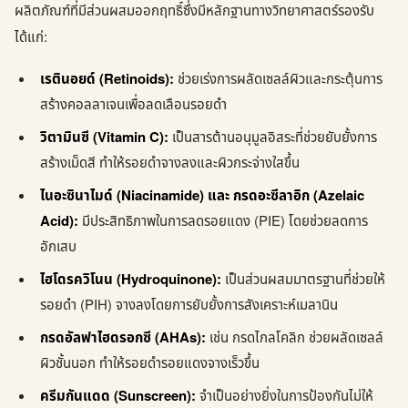
ผลิตภัณฑ์ที่มีส่วนผสมออกฤทธิ์ซึ่งมีหลักฐานทางวิทยาศาสตร์รองรับ
ได้แก่:
เรตินอยด์ (Retinoids):
ช่วยเร่งการผลัดเซลล์ผิวและกระตุ้นการ
สร้างคอลลาเจนเพื่อลดเลือนรอยดำ
วิตามินซี (Vitamin C):
เป็นสารต้านอนุมูลอิสระที่ช่วยยับยั้งการ
สร้างเม็ดสี ทำให้รอยดำจางลงและผิวกระจ่างใสขึ้น
ไนอะซินาไมด์ (Niacinamide) และ กรดอะซีลาอิก (Azelaic
Acid):
มีประสิทธิภาพในการลดรอยแดง (PIE) โดยช่วยลดการ
อักเสบ
ไฮโดรควิโนน (Hydroquinone):
เป็นส่วนผสมมาตรฐานที่ช่วยให้
รอยดำ (PIH) จางลงโดยการยับยั้งการสังเคราะห์เมลานิน
กรดอัลฟาไฮดรอกซี (AHAs):
เช่น กรดไกลโคลิก ช่วยผลัดเซลล์
ผิวชั้นนอก ทำให้รอยดำรอยแดงจางเร็วขึ้น
ครีมกันแดด (Sunscreen):
จำเป็นอย่างยิ่งในการป้องกันไม่ให้