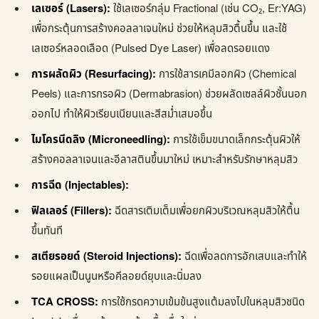
เลเซอร์ (Lasers):
ใช้เลเซอร์กลุ่ม Fractional (เช่น CO₂, Er:YAG)
เพื่อกระตุ้นการสร้างคอลลาเจนใหม่ ช่วยให้หลุมสิวตื้นขึ้น และใช้
เลเซอร์หลอดเลือด (Pulsed Dye Laser) เพื่อลดรอยแดง
การผลัดผิว (Resurfacing):
การใช้สารเคมีลอกผิว (Chemical
Peels) และการกรอผิว (Dermabrasion) ช่วยผลัดเซลล์ผิวชั้นนอก
ออกไป ทำให้ผิวเรียบเนียนและสีสม่ำเสมอขึ้น
ไมโครนีดลิง (Microneedling):
การใช้เข็มขนาดเล็กกระตุ้นผิวให้
สร้างคอลลาเจนและอีลาสตินขึ้นมาใหม่ เหมาะสำหรับรักษาหลุมสิว
การฉีด (Injectables):
ฟิลเลอร์ (Fillers):
ฉีดสารเติมเต็มเพื่อยกผิวบริเวณหลุมสิวให้ตื้น
ขึ้นทันที
สเตียรอยด์ (Steroid Injections):
ฉีดเพื่อลดการอักเสบและทำให้
รอยแผลเป็นนูนหรือคีลอยด์ยุบและนิ่มลง
TCA CROSS:
การใช้กรดความเข้มข้นสูงแต้มลงไปในหลุมสิวชนิด