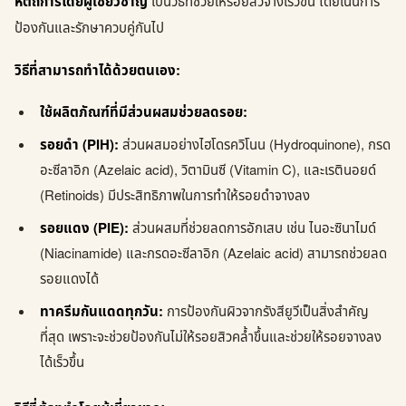
หัตถการโดยผู้เชี่ยวชาญ
เป็นวิธีที่ช่วยให้รอยสิวจางเร็วขึ้น โดยเน้นการ
ป้องกันและรักษาควบคู่กันไป
วิธีที่สามารถทำได้ด้วยตนเอง:
ใช้ผลิตภัณฑ์ที่มีส่วนผสมช่วยลดรอย:
รอยดำ (PIH):
ส่วนผสมอย่างไฮโดรควิโนน (Hydroquinone), กรด
อะซีลาอิก (Azelaic acid), วิตามินซี (Vitamin C), และเรตินอยด์
(Retinoids) มีประสิทธิภาพในการทำให้รอยดำจางลง
รอยแดง (PIE):
ส่วนผสมที่ช่วยลดการอักเสบ เช่น ไนอะซินาไมด์
(Niacinamide) และกรดอะซีลาอิก (Azelaic acid) สามารถช่วยลด
รอยแดงได้
ทาครีมกันแดดทุกวัน:
การป้องกันผิวจากรังสียูวีเป็นสิ่งสำคัญ
ที่สุด เพราะจะช่วยป้องกันไม่ให้รอยสิวคล้ำขึ้นและช่วยให้รอยจางลง
ได้เร็วขึ้น