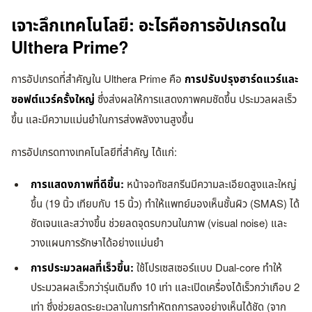
เจาะลึกเทคโนโลยี: อะไรคือการอัปเกรดใน
Ulthera Prime?
การอัปเกรดที่สำคัญใน Ulthera Prime คือ
การปรับปรุงฮาร์ดแวร์และ
ซอฟต์แวร์ครั้งใหญ่
ซึ่งส่งผลให้การแสดงภาพคมชัดขึ้น ประมวลผลเร็ว
ขึ้น และมีความแม่นยำในการส่งพลังงานสูงขึ้น
การอัปเกรดทางเทคโนโลยีที่สำคัญ ได้แก่:
การแสดงภาพที่ดีขึ้น:
หน้าจอทัชสกรีนมีความละเอียดสูงและใหญ่
ขึ้น (19 นิ้ว เทียบกับ 15 นิ้ว) ทำให้แพทย์มองเห็นชั้นผิว (SMAS) ได้
ชัดเจนและสว่างขึ้น ช่วยลดจุดรบกวนในภาพ (visual noise) และ
วางแผนการรักษาได้อย่างแม่นยำ
การประมวลผลที่เร็วขึ้น:
ใช้โปรเซสเซอร์แบบ Dual-core ทำให้
ประมวลผลเร็วกว่ารุ่นเดิมถึง 10 เท่า และเปิดเครื่องได้เร็วกว่าเกือบ 2
เท่า ซึ่งช่วยลดระยะเวลาในการทำหัตถการลงอย่างเห็นได้ชัด (จาก