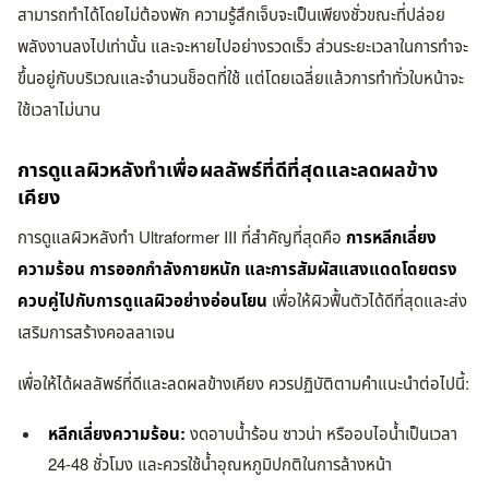
สามารถทำได้โดยไม่ต้องพัก ความรู้สึกเจ็บจะเป็นเพียงชั่วขณะที่ปล่อย
พลังงานลงไปเท่านั้น และจะหายไปอย่างรวดเร็ว ส่วนระยะเวลาในการทำจะ
ขึ้นอยู่กับบริเวณและจำนวนช็อตที่ใช้ แต่โดยเฉลี่ยแล้วการทำทั่วใบหน้าจะ
ใช้เวลาไม่นาน
การดูแลผิวหลังทำเพื่อผลลัพธ์ที่ดีที่สุดและลดผลข้าง
เคียง
การดูแลผิวหลังทำ Ultraformer III ที่สำคัญที่สุดคือ
การหลีกเลี่ยง
ความร้อน การออกกำลังกายหนัก และการสัมผัสแสงแดดโดยตรง
ควบคู่ไปกับการดูแลผิวอย่างอ่อนโยน
เพื่อให้ผิวฟื้นตัวได้ดีที่สุดและส่ง
เสริมการสร้างคอลลาเจน
เพื่อให้ได้ผลลัพธ์ที่ดีและลดผลข้างเคียง ควรปฏิบัติตามคำแนะนำต่อไปนี้:
หลีกเลี่ยงความร้อน:
งดอาบน้ำร้อน ซาวน่า หรืออบไอน้ำเป็นเวลา
24-48 ชั่วโมง และควรใช้น้ำอุณหภูมิปกติในการล้างหน้า