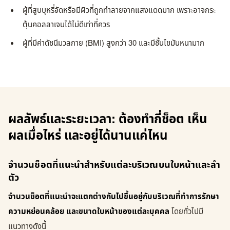
ผู้ที่สูบบุหรี่จัดหรือมีผิวที่ถูกทำลายจากแสงแดดมาก เพราะอาจกระ
ตุ้นคอลลาเจนได้ไม่ดีเท่าที่ควร
ผู้ที่มีค่าดัชนีมวลกาย (BMI) สูงกว่า 30 และมีชั้นไขมันหนามาก
ผลลัพธ์และระยะเวลา: ต้องทำกี่ช็อต เห็น
ผลเมื่อไหร่ และอยู่ได้นานแค่ไหน
จำนวนช็อตที่แนะนำสำหรับแต่ละบริเวณบนใบหน้าและลำ
ตัว
จำนวนช็อตที่แนะนำจะแตกต่างกันไปขึ้นอยู่กับบริเวณที่ทำการรักษา
ความหย่อนคล้อย และขนาดใบหน้าของแต่ละบุคคล
โดยทั่วไปมี
แนวทางดังนี้