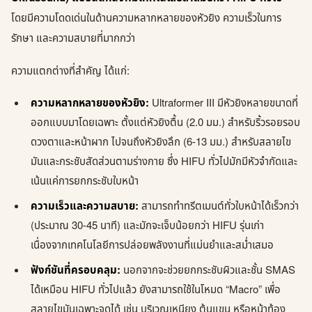
โดยมีความโดดเด่นในด้านความหลากหลายของหัวยิง ความเร็วในการ
รักษา และความสบายที่มากกว่า
ความแตกต่างที่สำคัญ ได้แก่:
ความหลากหลายของหัวยิง:
Ultraformer III มีหัวยิงหลายขนาดที่
ออกแบบมาโดยเฉพาะ ตั้งแต่หัวยิงตื้น (2.0 มม.) สำหรับริ้วรอยรอบ
ดวงตาและหน้าผาก ไปจนถึงหัวยิงลึก (6-13 มม.) สำหรับสลายไข
มันและกระชับสัดส่วนตามร่างกาย ซึ่ง HIFU ทั่วไปมักมีหัวจำกัดและ
เน้นแค่การยกกระชับใบหน้า
ความเร็วและความสบาย:
สามารถทำทรีตเมนต์ทั่วใบหน้าได้เร็วกว่า
(ประมาณ 30-45 นาที) และมักจะเจ็บน้อยกว่า HIFU รุ่นเก่า
เนื่องจากเทคโนโลยีการปล่อยพลังงานที่แม่นยำและสม่ำเสมอ
ฟังก์ชันที่ครอบคลุม:
นอกจากจะช่วยยกกระชับผิวและชั้น SMAS
ได้เหมือน HIFU ทั่วไปแล้ว ยังสามารถใช้ในโหมด “Macro” เพื่อ
สลายไขมันเฉพาะจุดได้ เช่น บริเวณเหนียง ต้นแขน หรือหน้าท้อง