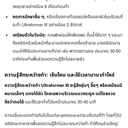
รหยุดยาอย่างน้อย 6 เดือนก่อนทำ
งดการรักษาอื่น ๆ:
หลีกเลี่ยงการทำเลเซอร์หรือลอกผิวในบริเวณที่
จะทำ Ultraformer III อย่างน้อย 2 สัปดาห์
เตรียมตัวในวันนัด:
ควรพักผ่อนให้เพียงพอ ดื่มน้ำให้มาก ๆ และมา
ถึงคลินิกด้วยใบหน้าที่สะอาดปราศจากเครื่องสำอาง บางคลินิกอาจ
แนะนำให้รับประทานยาแก้ปวด เช่น พาราเซตามอล ประมาณ 30-60
นาทีก่อนทำเพื่อช่วยลดความรู้สึกไม่สบายผิว
ความรู้สึกระหว่างทำ: เจ็บไหม และใช้เวลานานเท่าไหร่
ความรู้สึกระหว่างทำ Ultraformer III จะรู้สึกอุ่นๆ จี๊ดๆ หรือเหมือนมี
หนามเล็กๆ แทงใต้ผิว โดยเฉพาะบริเวณแนวกระดูก แต่โดยรวม
ถือว่าทนได้
และใช้เวลาทำทั่วใบหน้าประมาณ 30-45 นาที
ความเจ็บจะแตกต่างกันไปในแต่ละบุคคลและแต่ละบริเวณที่ทำ โดยทั่วไป
คลินิกจะทายาชาเพื่อลดความรู้สึกไม่สบายระหว่างทำ ทำให้คนส่วนใหญ่