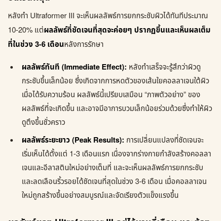
หลังทำ Ultraformer III จะเห็นผลลัพธ์การยกกระชับผิวได้ทันทีประมาณ
10-20% แต่
ผลลัพธ์ที่ชัดเจนที่สุดจะค่อยๆ ปรากฏขึ้นและเห็นผลเต็ม
ที่ในช่วง 3-6 เดือน
หลังการรักษา
ผลลัพธ์ทันที (Immediate Effect):
หลังทำเสร็จจะรู้สึกว่าผิวดู
กระชับขึ้นเล็กน้อย ซึ่งเกิดจากการหดตัวของเส้นใยคอลลาเจนใต้ผิว
เมื่อได้รับความร้อน ผลลัพธ์นี้เปรียบเสมือน “ภาพตัวอย่าง” ของ
ผลลัพธ์ที่จะเกิดขึ้น และอาจมีอาการบวมเล็กน้อยร่วมด้วยซึ่งทำให้ผิว
ดูตึงขึ้นชั่วคราว
ผลลัพธ์ระยะยาว (Peak Results):
การเปลี่ยนแปลงที่ชัดเจนจะ
เริ่มเห็นได้ตั้งแต่ 1-3 เดือนแรก เนื่องจากร่างกายกำลังสร้างคอลลา
เจนและอีลาสตินใหม่อย่างเต็มที่ และจะเห็นผลลัพธ์การยกกระชับ
และลดเลือนริ้วรอยได้ชัดเจนที่สุดในช่วง 3-6 เดือน เมื่อคอลลาเจน
ใหม่ถูกสร้างขึ้นอย่างสมบูรณ์และจัดเรียงตัวแข็งแรงขึ้น