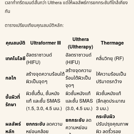
เวลาทำทรีตเมนต์สั้นกว่า Ulthera แต่ให้ผลลัพธ์การยกกระชับที่ใกล้เคียง
กัน
ตารางเปรียบเทียบคุณสมบัติหลัก:
Ulthera
คุณสมบัติ
Ultraformer III
Thermage
(Ultherapy)
อัลตราซาวนด์
อัลตราซาวนด์
เทคโนโลยี
คลื่นวิทยุ (RF)
(HIFU)
(HIFU)
สร้างจุดความ
สร้างจุดความร้อนใต้
ให้ความร้อนเป็น
กลไก
ร้อนใต้ผิวเป็น
ผิวเป็นจุดๆ
ปริมาตรกว้าง
จุดๆ
ผิวชั้นตื้น, ชั้นหนัง
ผิวชั้นหนังแท้
ผิวชั้นหนังแท้
ชั้นผิวที่
แท้ และชั้น SMAS
และชั้น SMAS
(ลึกสุดประมาณ
รักษา
(1.5, 3.0, 4.5 มม.)
(3.0, 4.5 มม.)
3 มม.)
กระชับผิว
ยกกระชับ
ลด
ผลลัพธ์
ยกกระชับ
ลดความ
ปรับปรุงคุณภาพ
ความหย่อน
หลัก
หย่อนคล้อย
ผิว ลดริ้วรอย