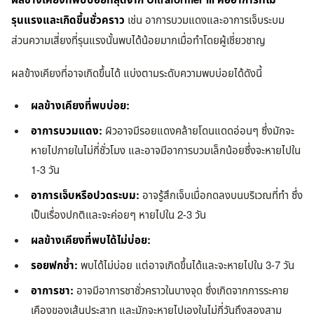
ผลข้างเคียงที่พบบ่อยที่สุดจาก Ultraformer III คืออาการที่ไม่
รุนแรงและเกิดขึ้นชั่วคราว
เช่น อาการบวมแดงและอาการเจ็บระบม
ส่วนความเสี่ยงที่รุนแรงนั้นพบได้น้อยมากเมื่อทำโดยผู้เชี่ยวชาญ
ผลข้างเคียงที่อาจเกิดขึ้นได้ แบ่งตามระดับความพบบ่อยได้ดังนี้
ผลข้างเคียงที่พบบ่อย:
อาการบวมแดง:
ผิวอาจมีรอยแดงคล้ายโดนแดดอ่อนๆ ซึ่งมักจะ
หายไปภายในไม่กี่ชั่วโมง และอาจมีอาการบวมเล็กน้อยซึ่งจะหายไปใน
1-3 วัน
อาการเจ็บหรือปวดระบม:
อาจรู้สึกเจ็บเมื่อกดลงบนบริเวณที่ทำ ซึ่ง
เป็นเรื่องปกติและจะค่อยๆ หายไปใน 2-3 วัน
ผลข้างเคียงที่พบได้ไม่บ่อย:
รอยฟกช้ำ:
พบได้ไม่บ่อย แต่อาจเกิดขึ้นได้และจะหายไปใน 3-7 วัน
อาการชา:
อาจมีอาการชาชั่วคราวในบางจุด ซึ่งเกิดจากการระคาย
เคืองของเส้นประสาท และมักจะหายไปเองในไม่กี่วันถึงสองสาม