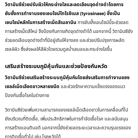
วิตามินซีช่วยปรับผิวให้กระจ่างใสและลดเลือนจุดด่างดำโดยการ
ยับยั้งการทำงานของเอนไซม์ไทโรซิเนส (tyrosinase) ซึ่งเป็น
เอนไซม์หลักในการสร้างเม็ดสีเมลานิน
การยับยั้งเอนไซม์นี้จะช่วยลด
การสร้างเม็ดสีใหม่ จึงป้องกันการเกิดจุดด่างดำได้ นอกจากนี้ วิตามินซียัง
ช่วยลดเลือนจุดด่างดำที่มีอยู่เดิมให้จางลง และช่วยปรับปรุงการผลัด
เซลล์ผิว ซึ่งส่งผลให้สีผิวโดยรวมดูสม่ำเสมอและกระจ่างใสขึ้น
เสริมสร้างระบบภูมิคุ้มกันและช่วยป้องกันหวัด
วิตามินซีช่วยเสริมสร้างระบบภูมิคุ้มกันโดยส่งเสริมการทำงานของ
เซลล์เม็ดเลือดขาวหลายชนิด
และช่วยรักษาความแข็งแรงของแนว
ป้องกันเชื้อโรคในร่างกาย
วิตามินซีช่วยเพิ่มความสามารถของเซลล์เม็ดเลือดขาวในการเคลื่อนที่ไป
ยังบริเวณที่ติดเชื้อ, เพิ่มประสิทธิภาพในการกำจัดเชื้อโรค และสนับสนุน
การสร้างแอนติบอดี นอกจากนี้ยังช่วยลดระยะเวลาและความรุนแรงของ
การติดเชื้อทั่วไป เช่น โรคหวัดได้