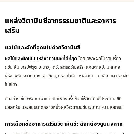
แหล่งวิตามินซีจากธรรมชาติและอาหาร
เสริม
ผลไม้และผักที่อุดมไปด้วยวิตามินซี
ผลไม้และผักเป็นแหล่งวิตามินซีที่ดีที่สุด
โดยเฉพาะผลไม้รสเปรี้ยว
(เช่น ส้ม เกรปฟรุต มะนาว), กีวี, สตรอว์เบอร์รี, แคนตาลูป, มะละกอ,
ฝรั่ง, พริกหยวกแดงและเขียว, บรอกโคลี, กะหล่ำดาว, มะเขือเทศ และผัก
ใบเขียว
ตัวอย่างเช่น พริกหยวกแดงดิบเพียงครึ่งถ้วยให้วิตามินซีประมาณ 95
มิลลิกรัม และส้มขนาดกลางหนึ่งผลให้วิตามินซีประมาณ 70 มิลลิกรัม
การเลือกซื้ออาหารเสริมวิตามินซี: สิ่งที่ต้องดูบนฉลาก