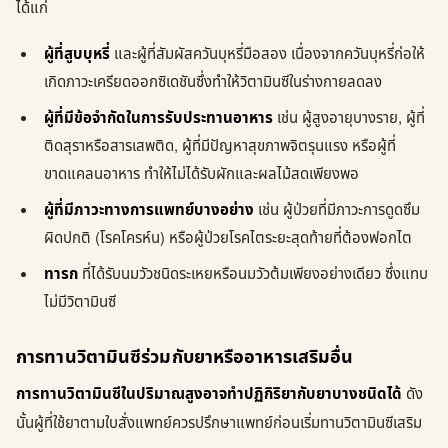
ได้แก่
ผู้ที่สูบบุหรี่
และผู้ที่สัมผัสควันบุหรี่มือสอง เนื่องจากควันบุหรี่ก่อให้
เกิดภาวะเครียดออกซิเดชันซึ่งทำให้วิตามินซีในร่างกายลดลง
ผู้ที่มีข้อจำกัดในการรับประทานอาหาร
เช่น ผู้สูงอายุบางราย, ผู้ที่
ติดสุราหรือสารเสพติด, ผู้ที่มีปัญหาสุขภาพจิตรุนแรง หรือผู้ที่
ขาดแคลนอาหาร ทำให้ไม่ได้รับผักและผลไม้สดเพียงพอ
ผู้ที่มีภาวะทางการแพทย์บางอย่าง
เช่น ผู้ป่วยที่มีภาวะการดูดซึม
ผิดปกติ (โรคโครห์น) หรือผู้ป่วยโรคไตระยะสุดท้ายที่ต้องฟอกไต
ทารก
ที่ได้รับนมวัวชนิดระเหยหรือนมวัวต้มเพียงอย่างเดียว ซึ่งแทบ
ไม่มีวิตามินซี
การทานวิตามินซีร่วมกับยาหรืออาหารเสริมอื่น
การทานวิตามินซีในปริมาณสูงอาจทำปฏิกิริยากับยาบางชนิดได้
ดัง
นั้นผู้ที่ใช้ยาตามใบสั่งแพทย์ควรปรึกษาแพทย์ก่อนเริ่มทานวิตามินซีเสริม