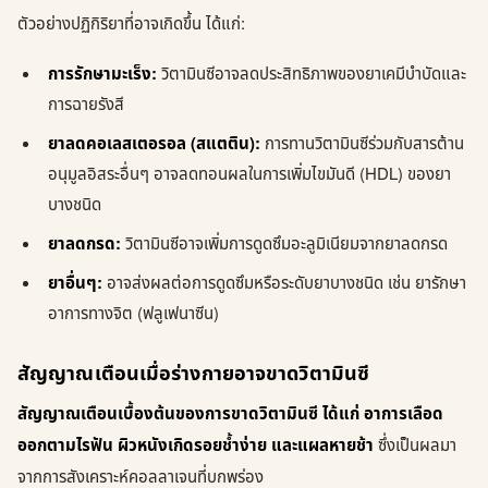
ตัวอย่างปฏิกิริยาที่อาจเกิดขึ้น ได้แก่:
การรักษามะเร็ง:
วิตามินซีอาจลดประสิทธิภาพของยาเคมีบำบัดและ
การฉายรังสี
ยาลดคอเลสเตอรอล (สแตติน):
การทานวิตามินซีร่วมกับสารต้าน
อนุมูลอิสระอื่นๆ อาจลดทอนผลในการเพิ่มไขมันดี (HDL) ของยา
บางชนิด
ยาลดกรด:
วิตามินซีอาจเพิ่มการดูดซึมอะลูมิเนียมจากยาลดกรด
ยาอื่นๆ:
อาจส่งผลต่อการดูดซึมหรือระดับยาบางชนิด เช่น ยารักษา
อาการทางจิต (ฟลูเฟนาซีน)
สัญญาณเตือนเมื่อร่างกายอาจขาดวิตามินซี
สัญญาณเตือนเบื้องต้นของการขาดวิตามินซี ได้แก่ อาการเลือด
ออกตามไรฟัน ผิวหนังเกิดรอยช้ำง่าย และแผลหายช้า
ซึ่งเป็นผลมา
จากการสังเคราะห์คอลลาเจนที่บกพร่อง