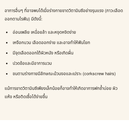
อาการอื่นๆ ที่อาจพบได้เมื่อร่างกายขาดวิตามินซีอย่างรุนแรง (ภาวะเลือด
ออกตามไรฟัน) มีดังนี้:
อ่อนเพลีย เหนื่อยล้า และหงุดหงิดง่าย
เหงือกบวม เลือดออกง่าย และอาจทำให้ฟันโยก
มีจุดเลือดออกใต้ผิวหนัง หรือเกิดผื่น
ปวดข้อและมีอาการบวม
ขนตามร่างกายมีลักษณะม้วนงอและเปราะ (corkscrew hairs)
แม้การขาดวิตามินซีเพียงเล็กน้อยก็อาจทำให้เกิดอาการฟกช้ำบ่อย ผิว
แห้ง หรือติดเชื้อได้ง่ายขึ้น