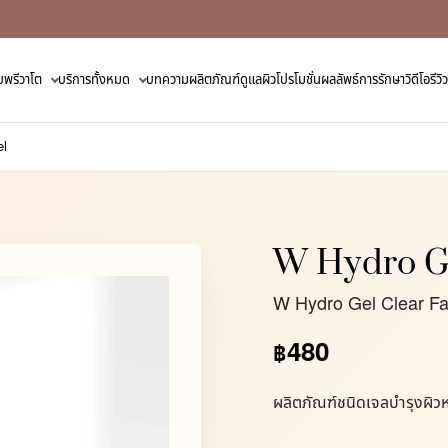
ับพรีวาโต
บริการทั้งหมด
บทความ
ผลิตภัณฑ์ดูแลผิว
โปรโมชั่น
ผลลัพธ์การรักษา
วิดีโอรี
el
W Hydro G
W Hydro Gel Clear Fa
480
฿
ผลิตภัณฑ์ชนิดเจลบำรุงผิวห